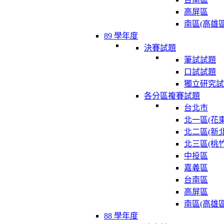
高屏區
南區(高雄區
89 學年度
決賽試題
筆試試題
口試試題
獨立研究試
各分區複賽試題
台北市
北一區(花東
北二區(新北
北三區(桃竹
中投區
嘉義區
台南區
高屏區
南區(高雄區
88 學年度