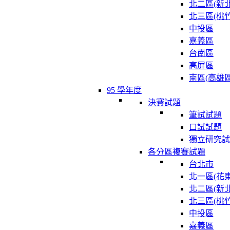
北二區(新北
北三區(桃竹
中投區
嘉義區
台南區
高屏區
南區(高雄區
95 學年度
決賽試題
筆試試題
口試試題
獨立研究試
各分區複賽試題
台北市
北一區(花東
北二區(新北
北三區(桃竹
中投區
嘉義區