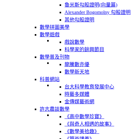
魯米斯勾股證明(向量篇)
Alexander Bogomolny 勾股證明
其他勾股證明
數學拼圖美學
數學遊戲
戲說數學
科學家的餘興節目
數學普及刊物
龍騰數亦優
數學新天地
科普網站
台大科學教育發展中心
時藝多媒體
金傳媒藝術網
許志農談數學
《高中數學珍寶》
《與奇人相遇的故事》
《數學美拾趣》
《算術講義》