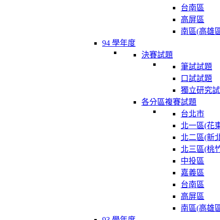
台南區
高屏區
南區(高雄區
94 學年度
決賽試題
筆試試題
口試試題
獨立研究試
各分區複賽試題
台北市
北一區(花東
北二區(新北
北三區(桃竹
中投區
嘉義區
台南區
高屏區
南區(高雄區
93 學年度