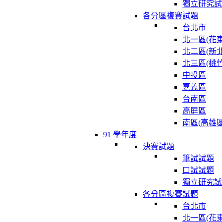
獨立研究試
各分區複賽試題
台北市
北一區(花東
北二區(新北
北三區(桃竹
中投區
嘉義區
台南區
高屏區
南區(高雄區
91 學年度
決賽試題
筆試試題
口試試題
獨立研究試
各分區複賽試題
台北市
北一區(花東