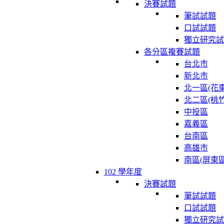
決賽試題
筆試試題
口試試題
獨立研究試
各分區複賽試題
台北市
新北市
北一區(花東
北二區(桃竹
中投區
嘉義區
台南區
高雄市
南區(屏東區
102 學年度
決賽試題
筆試試題
口試試題
獨立研究試