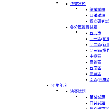
決賽試題
筆試試題
口試試題
獨立研究試
各分區複賽試題
台北市
北一區(花東
北二區(新北
北三區(桃竹
中投區
嘉義區
台南區
高屏區
南區(高雄區
97 學年度
決賽試題
筆試試題
口試試題
獨立研究試