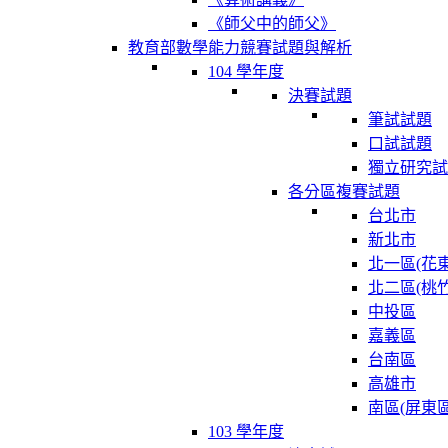
《師父中的師父》
教育部數學能力競賽試題與解析
104 學年度
決賽試題
筆試試題
口試試題
獨立研究試
各分區複賽試題
台北市
新北市
北一區(花東
北二區(桃竹
中投區
嘉義區
台南區
高雄市
南區(屏東區
103 學年度