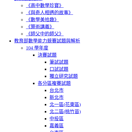
《高中數學珍寶》
《與奇人相遇的故事》
《數學美拾趣》
《算術講義》
《師父中的師父》
教育部數學能力競賽試題與解析
104 學年度
決賽試題
筆試試題
口試試題
獨立研究試題
各分區複賽試題
台北市
新北市
北一區(花東區)
北二區(桃竹苗)
中投區
嘉義區