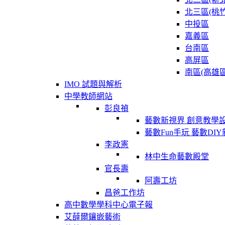
北三區(桃竹
中投區
嘉義區
台南區
高屏區
南區(高雄區
IMO 試題與解析
中學教師網站
彭良禎
藝數新視界 創意教學
藝數Fun手玩 藝數DI
李政憲
林中生命藝數殿堂
官長壽
阿壽工坊
昌爸工作坊
高中數學學科中心電子報
艾薛爾鑲嵌藝術