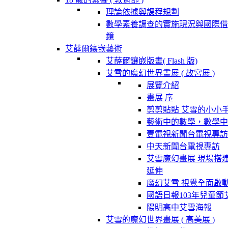
理論依據與課程規劃
數學素養調查的實施現況與國際借
鏡
艾薛爾鑲嵌藝術
艾薛爾鑲嵌版畫( Flash 版)
艾雪的魔幻世界畫展 ( 故宮展 )
展覽介紹
畫展 序
剪剪貼貼 艾雪的小小
藝術中的數學，數學中
壹電視新聞台電視專訪
中天新聞台電視專訪
艾雪魔幻畫展 現場搭
延伸
魔幻艾雪 視覺全面啟
國語日報103年兒童節
陽明高中艾雪海報
艾雪的魔幻世界畫展 ( 高美展 )