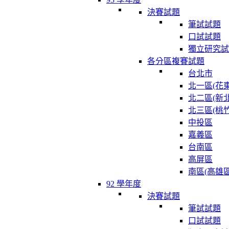
決賽試題
筆試試題
口試試題
獨立研究試
各分區複賽試題
台北市
北一區(花東
北二區(新北
北三區(桃竹
中投區
嘉義區
台南區
高屏區
南區(高雄區
92 學年度
決賽試題
筆試試題
口試試題