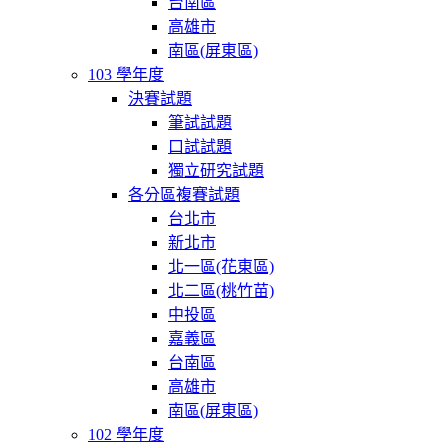
台南區
高雄市
南區(屏東區)
103 學年度
決賽試題
筆試試題
口試試題
獨立研究試題
各分區複賽試題
台北市
新北市
北一區(花東區)
北二區(桃竹苗)
中投區
嘉義區
台南區
高雄市
南區(屏東區)
102 學年度