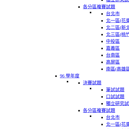
各分區複賽試題
台北市
北一區(花東
北二區(新北
北三區(桃竹
中投區
嘉義區
台南區
高屏區
南區(高雄區
96 學年度
決賽試題
筆試試題
口試試題
獨立研究試
各分區複賽試題
台北市
北一區(花東