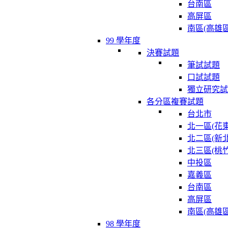
台南區
高屏區
南區(高雄區
99 學年度
決賽試題
筆試試題
口試試題
獨立研究試
各分區複賽試題
台北市
北一區(花東
北二區(新北
北三區(桃竹
中投區
嘉義區
台南區
高屏區
南區(高雄區
98 學年度