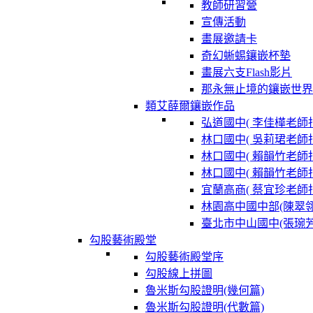
教師研習營
宣傳活動
畫展邀請卡
奇幻蜥蜴鑲嵌杯墊
畫展六支Flash影片
那永無止境的鑲嵌世界
類艾薛爾鑲嵌作品
弘道國中( 李佳樺老師指
林口國中( 吳莉珺老師指
林口國中( 賴韻竹老師指
林口國中( 賴韻竹老師指
宜蘭高商( 蔡宜珍老師指
林園高中國中部(陳翠
臺北市中山國中(張琬
勾股藝術殿堂
勾股藝術殿堂序
勾股線上拼圖
魯米斯勾股證明(幾何篇)
魯米斯勾股證明(代數篇)