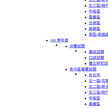
北三區(桃竹
中投區
嘉義區
台南區
高屏區
南區(高雄區
100 學年度
決賽試題
筆試試題
口試試題
獨立研究試
各分區複賽試題
台北市
北一區(花東
北二區(新北
北三區(桃竹
中投區
嘉義區