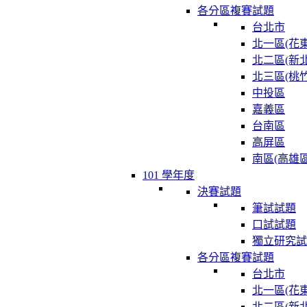
各分區複賽試題
台北市
北一區(花東
北二區(新北
北三區(桃竹
中投區
嘉義區
台南區
高屏區
南區(高雄區
101 學年度
決賽試題
筆試試題
口試試題
獨立研究試
各分區複賽試題
台北市
北一區(花東
北二區(新北