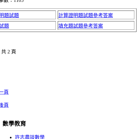
擊數：1105
明題試題
計算證明題試題參考答案
試題
填充題試題參考答案
，共 2 頁
一頁
後頁
數學教育
許志農談數學