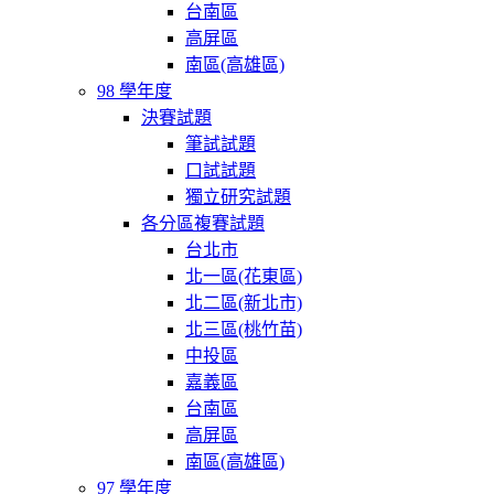
台南區
高屏區
南區(高雄區)
98 學年度
決賽試題
筆試試題
口試試題
獨立研究試題
各分區複賽試題
台北市
北一區(花東區)
北二區(新北市)
北三區(桃竹苗)
中投區
嘉義區
台南區
高屏區
南區(高雄區)
97 學年度