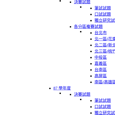
決賽試題
筆試試題
口試試題
獨立研究試
各分區複賽試題
台北市
北一區(花東
北二區(新北
北三區(桃竹
中投區
嘉義區
台南區
高屏區
南區(高雄區
87 學年度
決賽試題
筆試試題
口試試題
獨立研究試