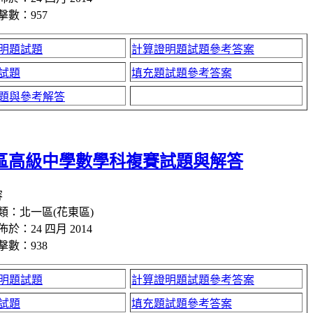
擊數：957
明題試題
計算證明題試題參考答案
試題
填充題試題參考答案
題與參考解答
區高級中學數學科複賽試題與解答
容
類：北一區(花東區)
佈於：24 四月 2014
擊數：938
明題試題
計算證明題試題參考答案
試題
填充題試題參考答案