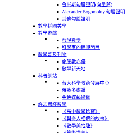
魯米斯勾股證明(向量篇)
Alexander Bogomolny 勾股證明
其他勾股證明
數學拼圖美學
數學遊戲
戲說數學
科學家的餘興節目
數學普及刊物
龍騰數亦優
數學新天地
科普網站
台大科學教育發展中心
時藝多媒體
金傳媒藝術網
許志農談數學
《高中數學珍寶》
《與奇人相遇的故事》
《數學美拾趣》
《算術講義》