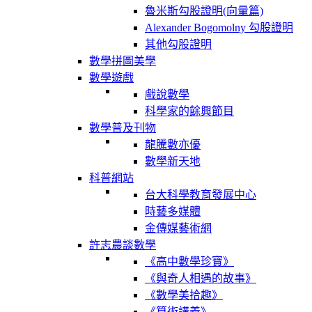
魯米斯勾股證明(向量篇)
Alexander Bogomolny 勾股證明
其他勾股證明
數學拼圖美學
數學遊戲
戲說數學
科學家的餘興節目
數學普及刊物
龍騰數亦優
數學新天地
科普網站
台大科學教育發展中心
時藝多媒體
金傳媒藝術網
許志農談數學
《高中數學珍寶》
《與奇人相遇的故事》
《數學美拾趣》
《算術講義》