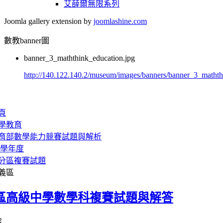
艾薛爾無限系列
Joomla gallery extension by
joomlashine.com
數教banner圖
banner_3_maththink_education.jpg
http://140.122.140.2/museum/images/banners/banner_3_mathth
頁
學教育
育部數學能力競賽試題與解析
5 學年度
分區複賽試題
義區
區高級中學數學科複賽試題與解答
容