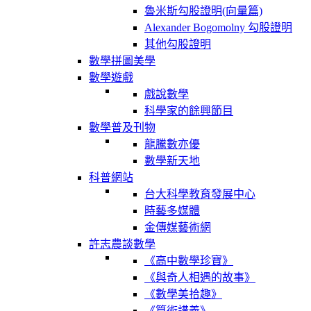
魯米斯勾股證明(向量篇)
Alexander Bogomolny 勾股證明
其他勾股證明
數學拼圖美學
數學遊戲
戲說數學
科學家的餘興節目
數學普及刊物
龍騰數亦優
數學新天地
科普網站
台大科學教育發展中心
時藝多媒體
金傳媒藝術網
許志農談數學
《高中數學珍寶》
《與奇人相遇的故事》
《數學美拾趣》
《算術講義》