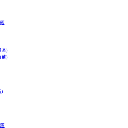
題
區)
苗)
)
題