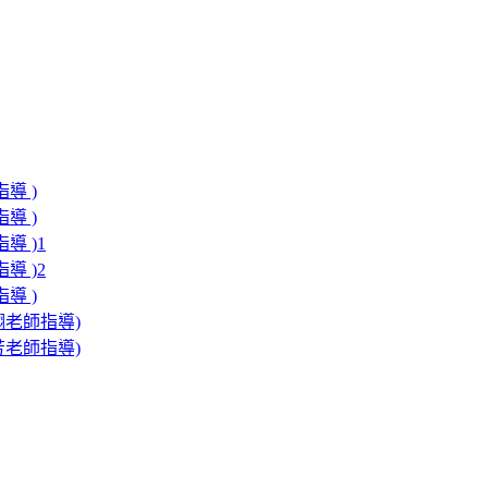
導 )
導 )
導 )1
導 )2
導 )
翎老師指導)
芳老師指導)