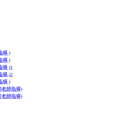
導 )
導 )
導 )1
導 )2
導 )
翎老師指導)
芳老師指導)