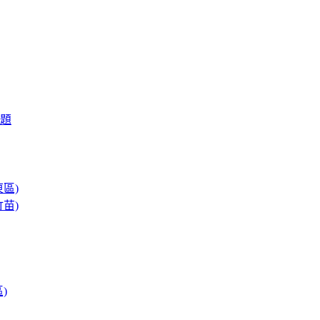
題
區)
苗)
)