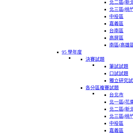
北二區(新北
北三區(桃竹
中投區
嘉義區
台南區
高屏區
南區(高雄區
95 學年度
決賽試題
筆試試題
口試試題
獨立研究試
各分區複賽試題
台北市
北一區(花東
北二區(新北
北三區(桃竹
中投區
嘉義區