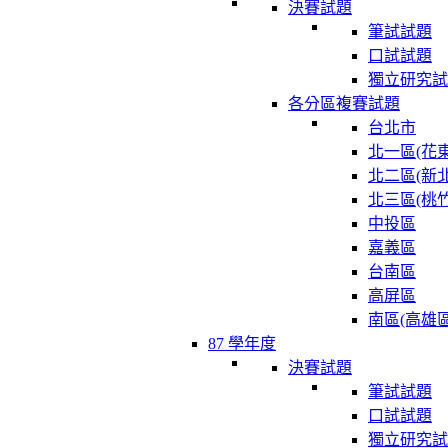
決賽試題
筆試試題
口試試題
獨立研究試
各分區複賽試題
台北市
北一區(花東
北二區(新北
北三區(桃竹
中投區
嘉義區
台南區
高屏區
南區(高雄區
87 學年度
決賽試題
筆試試題
口試試題
獨立研究試