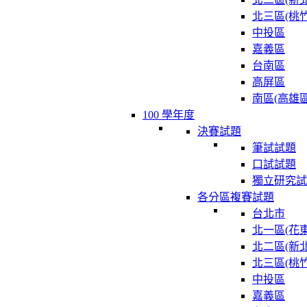
北三區(桃竹
中投區
嘉義區
台南區
高屏區
南區(高雄區
100 學年度
決賽試題
筆試試題
口試試題
獨立研究試
各分區複賽試題
台北市
北一區(花東
北二區(新北
北三區(桃竹
中投區
嘉義區