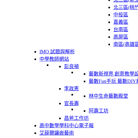
北三區(桃竹
中投區
嘉義區
台南區
高屏區
南區(高雄區
IMO 試題與解析
中學教師網站
彭良禎
藝數新視界 創意教學
藝數Fun手玩 藝數DI
李政憲
林中生命藝數殿堂
官長壽
阿壽工坊
昌爸工作坊
高中數學學科中心電子報
艾薛爾鑲嵌藝術