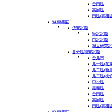
台南區
高屏區
南區(高雄區
94 學年度
決賽試題
筆試試題
口試試題
獨立研究試
各分區複賽試題
台北市
北一區(花東
北二區(新北
北三區(桃竹
中投區
嘉義區
台南區
高屏區
南區(高雄區
93 學年度