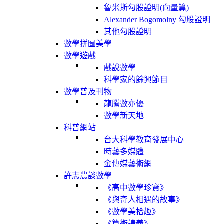
魯米斯勾股證明(向量篇)
Alexander Bogomolny 勾股證明
其他勾股證明
數學拼圖美學
數學遊戲
戲說數學
科學家的餘興節目
數學普及刊物
龍騰數亦優
數學新天地
科普網站
台大科學教育發展中心
時藝多媒體
金傳媒藝術網
許志農談數學
《高中數學珍寶》
《與奇人相遇的故事》
《數學美拾趣》
《算術講義》