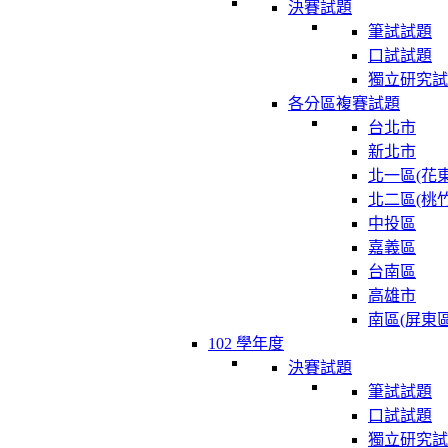
決賽試題
筆試試題
口試試題
獨立研究試
各分區複賽試題
台北市
新北市
北一區(花東
北二區(桃竹
中投區
嘉義區
台南區
高雄市
南區(屏東區
102 學年度
決賽試題
筆試試題
口試試題
獨立研究試