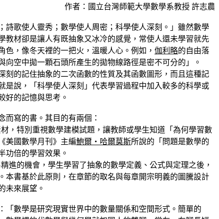
作者：國立台灣師範大學數學系教授 許志農
；詩歌使人靈秀；數學使人周密；科學使人深刻。」雖然數學
學教材卻是讓人有既抽象又冰冷的感覺，常使人還未學習就先
角色，像冬天裡的一把火，溫暖人心。例如，
伽利略
的自由落
與向空中拋一顆石頭所產生的拋物線路徑是密不可分的」。
深刻的記住抽象的二次函數的性質及其函數圖形，而且這種記
就是說，「科學使人深刻」代表學習過程中加入較多的科學或
較好的記憶與思考。
念而寫的書。其目的有兩個：
境素材，特別重視數學建模試題，讓教師或學生知道「為何學習數
《美國數學月刊》主編
鮑爾‧哈爾莫斯
所說的「問題是數學的
半功倍的學習效果。
反芻精進的機會，學生學習了抽象的數學定義、公式與定理之後，
。本書基於此原則，在章節的取名與每章開宗明義的圖騰設計
的未來展望。
：「數學是研究現實世界中的數量關係和空間形式。簡單的