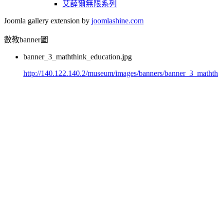
艾薛爾無限系列
Joomla gallery extension by
joomlashine.com
數教banner圖
banner_3_maththink_education.jpg
http://140.122.140.2/museum/images/banners/banner_3_mathth