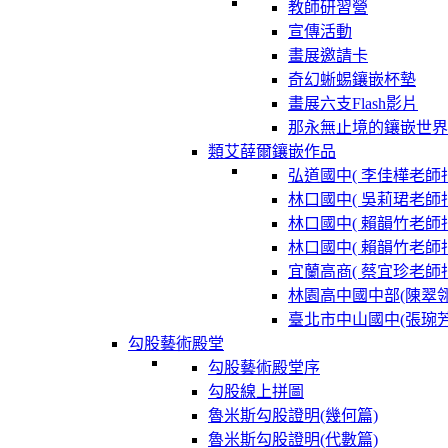
教師研習營
宣傳活動
畫展邀請卡
奇幻蜥蜴鑲嵌杯墊
畫展六支Flash影片
那永無止境的鑲嵌世界
類艾薛爾鑲嵌作品
弘道國中( 李佳樺老師指
林口國中( 吳莉珺老師指
林口國中( 賴韻竹老師指
林口國中( 賴韻竹老師指
宜蘭高商( 蔡宜珍老師指
林園高中國中部(陳翠
臺北市中山國中(張琬
勾股藝術殿堂
勾股藝術殿堂序
勾股線上拼圖
魯米斯勾股證明(幾何篇)
魯米斯勾股證明(代數篇)