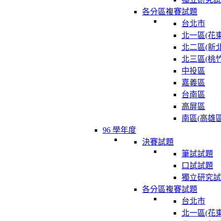
各分區複賽試題
台北市
北一區(花東
北二區(新北
北三區(桃竹
中投區
嘉義區
台南區
高屏區
南區(高雄區
96 學年度
決賽試題
筆試試題
口試試題
獨立研究試
各分區複賽試題
台北市
北一區(花東