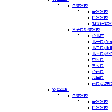
決賽試題
筆試試題
口試試題
獨立研究試
各分區複賽試題
台北市
北一區(花東
北二區(新北
北三區(桃竹
中投區
嘉義區
台南區
高屏區
南區(高雄區
92 學年度
決賽試題
筆試試題
口試試題