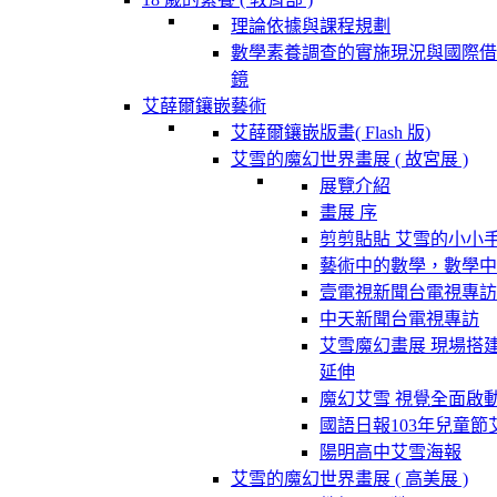
理論依據與課程規劃
數學素養調查的實施現況與國際借
鏡
艾薛爾鑲嵌藝術
艾薛爾鑲嵌版畫( Flash 版)
艾雪的魔幻世界畫展 ( 故宮展 )
展覽介紹
畫展 序
剪剪貼貼 艾雪的小小
藝術中的數學，數學中
壹電視新聞台電視專訪
中天新聞台電視專訪
艾雪魔幻畫展 現場搭
延伸
魔幻艾雪 視覺全面啟
國語日報103年兒童節
陽明高中艾雪海報
艾雪的魔幻世界畫展 ( 高美展 )