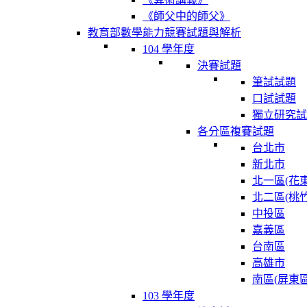
《師父中的師父》
教育部數學能力競賽試題與解析
104 學年度
決賽試題
筆試試題
口試試題
獨立研究試
各分區複賽試題
台北市
新北市
北一區(花東
北二區(桃竹
中投區
嘉義區
台南區
高雄市
南區(屏東區
103 學年度