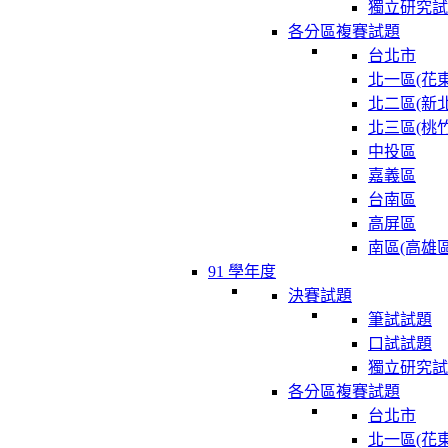
獨立研究試
各分區複賽試題
台北市
北一區(花東
北二區(新北
北三區(桃竹
中投區
嘉義區
台南區
高屏區
南區(高雄區
91 學年度
決賽試題
筆試試題
口試試題
獨立研究試
各分區複賽試題
台北市
北一區(花東