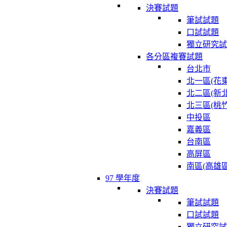
決賽試題
筆試試題
口試試題
獨立研究試
各分區複賽試題
台北市
北一區(花東
北二區(新北
北三區(桃竹
中投區
嘉義區
台南區
高屏區
南區(高雄區
97 學年度
決賽試題
筆試試題
口試試題
獨立研究試