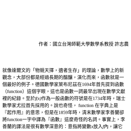
作者：國立台灣師範大學數學系教授 許志農
就像達爾文的「物競天擇，適者生存」的理論，數學上的新
觀念，大部份都是經過長期的醞釀，演化而來，函數就是一
個最好的例子。德國數學家萊布尼茲在1694年首先提到函數
（function）這個字眼，這也是函數一詞最早出現在數學文獻
裡的紀錄。至於
f(x)
作為一般函數的符號是在1734年時，瑞士
數學家尤拉首先採用的。說也奇怪， function 在字典上是
『起作用』的意思，但是在1859年時，清末數學家李善蘭卻
將function一字中譯為『函數』這麼奇怪的名詞。事實上，李
善蘭的譯法是很有數學深意的：意指將變數
x
放入
f
內，讓它