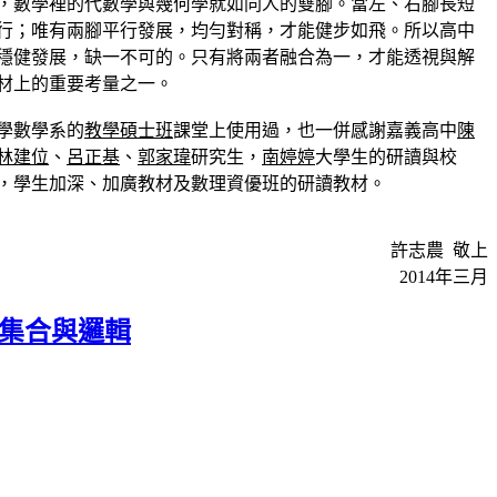
，數學裡的代數學與幾何學就如同人的雙腳。當左、右腳長短
行；唯有兩腳平行發展，均勻對稱，才能健步如飛。所以高中
穩健發展，缺一不可的。只有將兩者融合為一，才能透視與解
材上的重要考量之一。
學數學系的
教學碩士班
課堂上使用過，也一併感謝嘉義高中
陳
林建位
、
呂正基
、
郭家瑋
研究生，
南婷婷
大學生的研讀與校
，學生加深、加廣教材及數理資優班的研讀教材。
許志農 敬上
2014年三月
…集合與邏輯