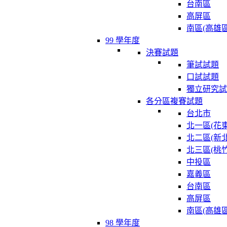
台南區
高屏區
南區(高雄區
99 學年度
決賽試題
筆試試題
口試試題
獨立研究試
各分區複賽試題
台北市
北一區(花東
北二區(新北
北三區(桃竹
中投區
嘉義區
台南區
高屏區
南區(高雄區
98 學年度