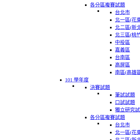
各分區複賽試題
台北市
北一區(花東
北二區(新北
北三區(桃竹
中投區
嘉義區
台南區
高屏區
南區(高雄區
101 學年度
決賽試題
筆試試題
口試試題
獨立研究試
各分區複賽試題
台北市
北一區(花東
北二區(新北