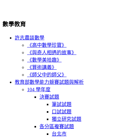
數學教育
許志農談數學
《高中數學珍寶》
《與奇人相遇的故事》
《數學美拾趣》
《算術講義》
《師父中的師父》
教育部數學能力競賽試題與解析
104 學年度
決賽試題
筆試試題
口試試題
獨立研究試題
各分區複賽試題
台北市