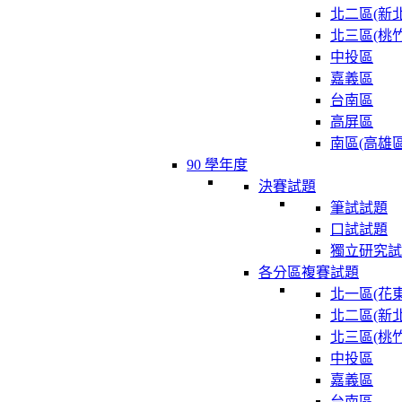
北二區(新北
北三區(桃竹
中投區
嘉義區
台南區
高屏區
南區(高雄區
90 學年度
決賽試題
筆試試題
口試試題
獨立研究試
各分區複賽試題
北一區(花東
北二區(新北
北三區(桃竹
中投區
嘉義區
台南區