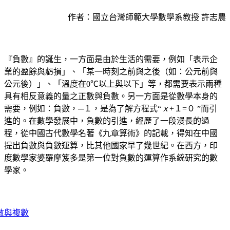
作者：國立台灣師範大學數學系教授 許志農
『負數』的誕生，一方面是由於生活的需要，例如「表示企
業的盈餘與虧損」、「某一時刻之前與之後（如：公元前與
公元後）」、「溫度在0℃以上與以下」等，都需要表示兩種
具有相反意義的量之正數與負數。另一方面是從數學本身的
需要，例如：負數，─１，是為了解方程式“
ｘ
+１=０ ”而引
進的。在數學發展中，負數的引進，經歷了一段漫長的過
程，從中國古代數學名著《九章算術》的記載，得知在中國
提出負數與負數運算，比其他國家早了幾世紀。在西方，印
度數學家婆羅摩笈多是第一位對負數的運算作系統研究的數
學家。
數與複數