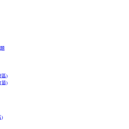
題
區)
苗)
)