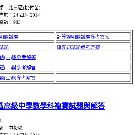
容
類：北三區(桃竹苗)
佈於：24 四月 2014
擊數：983
明題試題
計算證明題試題參考答案
試題
填充題試題參考答案
題(一)與參考解答
題(二)與參考解答
題(三)與參考解答
區高級中學數學科複賽試題與解答
容
類：中投區