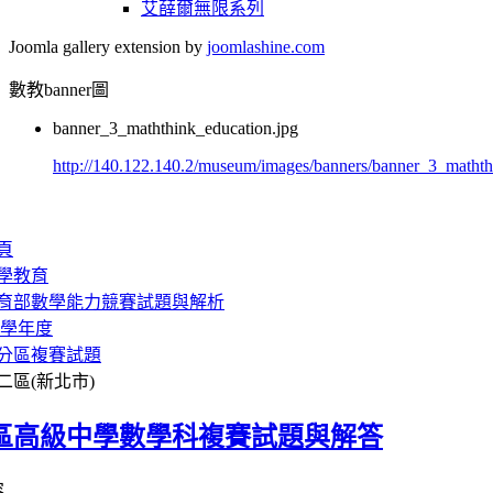
艾薛爾無限系列
Joomla gallery extension by
joomlashine.com
數教banner圖
banner_3_maththink_education.jpg
http://140.122.140.2/museum/images/banners/banner_3_mathth
頁
學教育
育部數學能力競賽試題與解析
6 學年度
分區複賽試題
二區(新北市)
區高級中學數學科複賽試題與解答
容