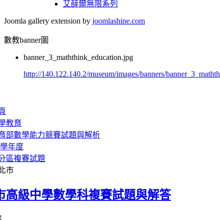
艾薛爾無限系列
Joomla gallery extension by
joomlashine.com
數教banner圖
banner_3_maththink_education.jpg
http://140.122.140.2/museum/images/banners/banner_3_mathth
頁
學教育
育部數學能力競賽試題與解析
1 學年度
分區複賽試題
北市
市高級中學數學科複賽試題與解答
容