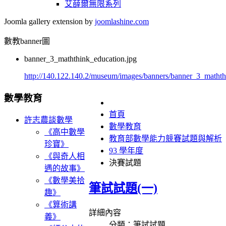
艾薛爾無限系列
Joomla gallery extension by
joomlashine.com
數教banner圖
banner_3_maththink_education.jpg
http://140.122.140.2/museum/images/banners/banner_3_mathth
數學教育
首頁
許志農談數學
數學教育
《高中數學
教育部數學能力競賽試題與解析
珍寶》
93 學年度
《與奇人相
決賽試題
遇的故事》
《數學美拾
筆試試題(一)
趣》
《算術講
詳細內容
義》
分類：筆試試題