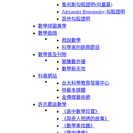
魯米斯勾股證明(向量篇)
Alexander Bogomolny 勾股證明
其他勾股證明
數學拼圖美學
數學遊戲
戲說數學
科學家的餘興節目
數學普及刊物
龍騰數亦優
數學新天地
科普網站
台大科學教育發展中心
時藝多媒體
金傳媒藝術網
許志農談數學
《高中數學珍寶》
《與奇人相遇的故事》
《數學美拾趣》
《算術講義》