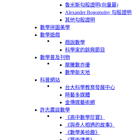
魯米斯勾股證明(向量篇)
Alexander Bogomolny 勾股證明
其他勾股證明
數學拼圖美學
數學遊戲
戲說數學
科學家的餘興節目
數學普及刊物
龍騰數亦優
數學新天地
科普網站
台大科學教育發展中心
時藝多媒體
金傳媒藝術網
許志農談數學
《高中數學珍寶》
《與奇人相遇的故事》
《數學美拾趣》
《算術講義》