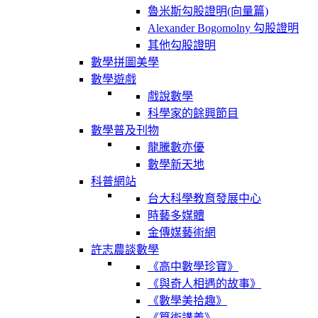
魯米斯勾股證明(向量篇)
Alexander Bogomolny 勾股證明
其他勾股證明
數學拼圖美學
數學遊戲
戲說數學
科學家的餘興節目
數學普及刊物
龍騰數亦優
數學新天地
科普網站
台大科學教育發展中心
時藝多媒體
金傳媒藝術網
許志農談數學
《高中數學珍寶》
《與奇人相遇的故事》
《數學美拾趣》
《算術講義》