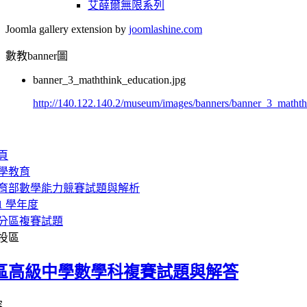
艾薛爾無限系列
Joomla gallery extension by
joomlashine.com
數教banner圖
banner_3_maththink_education.jpg
http://140.122.140.2/museum/images/banners/banner_3_mathth
頁
學教育
育部數學能力競賽試題與解析
01 學年度
分區複賽試題
投區
區高級中學數學科複賽試題與解答
容