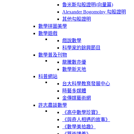
魯米斯勾股證明(向量篇)
Alexander Bogomolny 勾股證明
其他勾股證明
數學拼圖美學
數學遊戲
戲說數學
科學家的餘興節目
數學普及刊物
龍騰數亦優
數學新天地
科普網站
台大科學教育發展中心
時藝多媒體
金傳媒藝術網
許志農談數學
《高中數學珍寶》
《與奇人相遇的故事》
《數學美拾趣》
《算術講義》