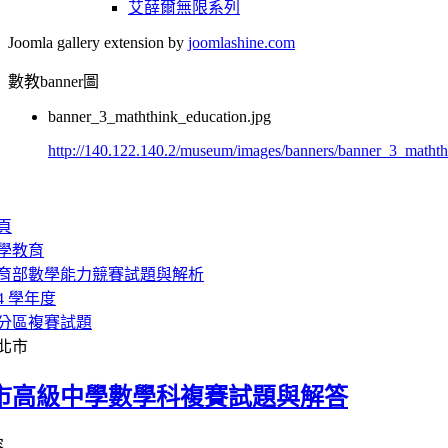
艾薛爾無限系列
Joomla gallery extension by
joomlashine.com
數教banner圖
banner_3_maththink_education.jpg
http://140.122.140.2/museum/images/banners/banner_3_mathth
頁
學教育
育部數學能力競賽試題與解析
04 學年度
分區複賽試題
北市
市高級中學數學科複賽試題與解答
容