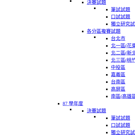
決賽試題
筆試試題
口試試題
獨立研究試
各分區複賽試題
台北市
北一區(花東
北二區(新北
北三區(桃竹
中投區
嘉義區
台南區
高屏區
南區(高雄區
87 學年度
決賽試題
筆試試題
口試試題
獨立研究試