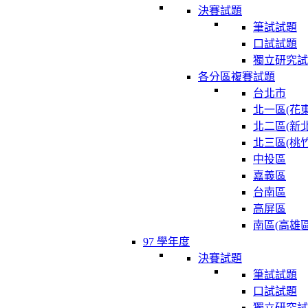
決賽試題
筆試試題
口試試題
獨立研究試
各分區複賽試題
台北市
北一區(花東
北二區(新北
北三區(桃竹
中投區
嘉義區
台南區
高屏區
南區(高雄區
97 學年度
決賽試題
筆試試題
口試試題
獨立研究試