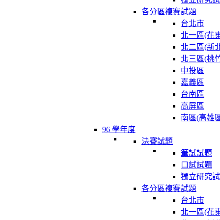
各分區複賽試題
台北市
北一區(花東
北二區(新北
北三區(桃竹
中投區
嘉義區
台南區
高屏區
南區(高雄區
96 學年度
決賽試題
筆試試題
口試試題
獨立研究試
各分區複賽試題
台北市
北一區(花東