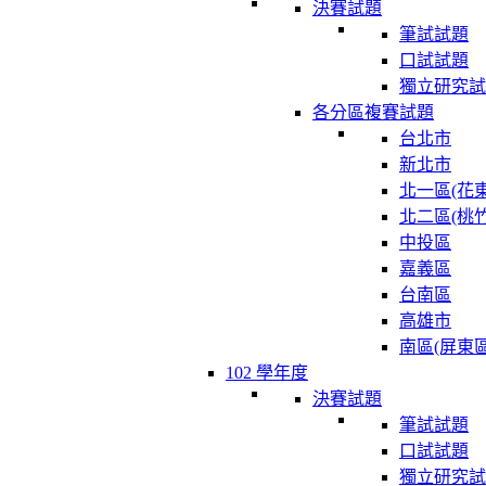
決賽試題
筆試試題
口試試題
獨立研究試
各分區複賽試題
台北市
新北市
北一區(花東
北二區(桃竹
中投區
嘉義區
台南區
高雄市
南區(屏東區
102 學年度
決賽試題
筆試試題
口試試題
獨立研究試