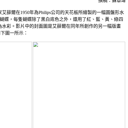
撰稿：蘇章瑋
薛爾在1950年為Philips公司的天花板所繪製的一幅圓盤形水
隻蝴蝶，每隻蝴蝶除了黑白底色之外，還用了紅、藍、黃、綠四
為水彩。影片中的封面圖是艾薛爾在同年所創作的另一幅版畫
作品如下圖一所示：