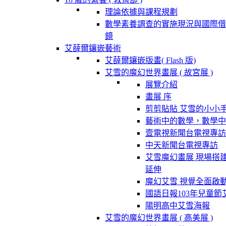
理論依據與課程規劃
數學素養調查的實施現況與國際借
鏡
艾薛爾鑲嵌藝術
艾薛爾鑲嵌版畫( Flash 版)
艾雪的魔幻世界畫展 ( 故宮展 )
展覽介紹
畫展 序
剪剪貼貼 艾雪的小小
藝術中的數學，數學中
壹電視新聞台電視專訪
中天新聞台電視專訪
艾雪魔幻畫展 現場搭
延伸
魔幻艾雪 視覺全面啟
國語日報103年兒童節
陽明高中艾雪海報
艾雪的魔幻世界畫展 ( 高美展 )