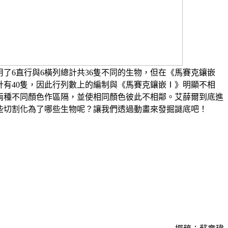
了6直行與6橫列總計共36隻不同的生物，但在《馬賽克鑲嵌
計有40隻，因此行列數上的編制與《馬賽克鑲嵌Ⅰ》明顯不相
兩種不同顏色作區隔，並使相同顏色彼此不相鄰。艾薛爾到底進
些切割化為了哪些生物呢？讓我們透過動畫來發掘謎底吧！