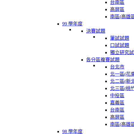
台南區
高屏區
南區(高雄區
99 學年度
決賽試題
筆試試題
口試試題
獨立研究試
各分區複賽試題
台北市
北一區(花東
北二區(新北
北三區(桃竹
中投區
嘉義區
台南區
高屏區
南區(高雄區
98 學年度