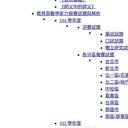
《師父中的師父》
教育部數學能力競賽試題與解析
104 學年度
決賽試題
筆試試題
口試試題
獨立研究試
各分區複賽試題
台北市
新北市
北一區(花東
北二區(桃竹
中投區
嘉義區
台南區
高雄市
南區(屏東區
103 學年度