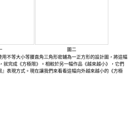
一
圖二
使用不等大小等腰直角三角形密鋪為一正方形的設計圖，將這幅
合後，就完成《方極限》。相較於另一幅作品《越來越小》，它們
限』表現方式。現在讓我們來看看這幅向外越來越小的《方極