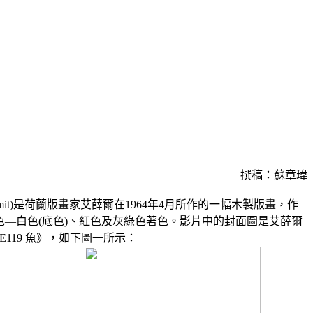
撰稿：蘇章瑋
Limit)是荷蘭版畫家艾薛爾在1964年4月所作的一幅木製版畫，作
色―白色(底色)、紅色及灰綠色著色。影片中的封面圖是艾薛爾
E119 魚》，如下圖一所示：