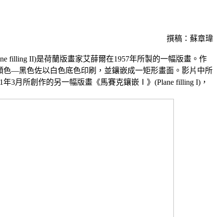
撰稿：蘇章瑋
e filling II)是荷蘭版畫家艾薛爾在1957年所製的一幅版畫。作
顏色―黑色佐以白色底色印刷，並鑲嵌成一矩形畫面。影片中所
3月所創作的另一幅版畫《馬賽克鑲嵌Ⅰ》(Plane filling I)，