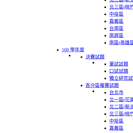
北三區(桃竹
中投區
嘉義區
台南區
高屏區
南區(高雄區
100 學年度
決賽試題
筆試試題
口試試題
獨立研究試
各分區複賽試題
台北市
北一區(花東
北二區(新北
北三區(桃竹
中投區
嘉義區