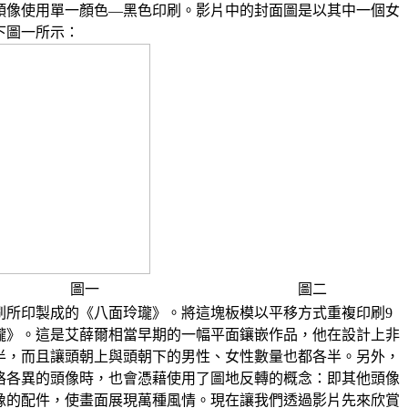
頭像使用單一顏色―黑色印刷。影片中的封面圖是以其中一個女
下圖一所示：
圖一
圖二
刷所印製成的《八面玲瓏》。將這塊板模以平移方式重複印刷9
瓏》。這是艾薛爾相當早期的一幅平面鑲嵌作品，他在設計上非
半，而且讓頭朝上與頭朝下的男性、女性數量也都各半。另外，
格各異的頭像時，也會憑藉使用了圖地反轉的概念：即其他頭像
像的配件，使畫面展現萬種風情。現在讓我們透過影片先來欣賞