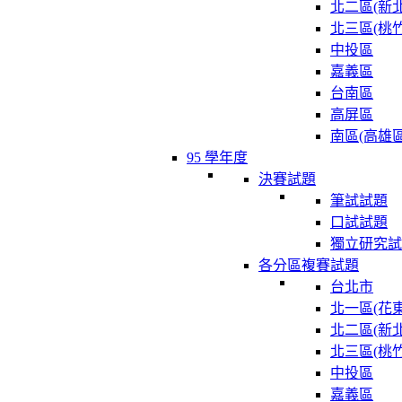
北二區(新北
北三區(桃竹
中投區
嘉義區
台南區
高屏區
南區(高雄區
95 學年度
決賽試題
筆試試題
口試試題
獨立研究試
各分區複賽試題
台北市
北一區(花東
北二區(新北
北三區(桃竹
中投區
嘉義區