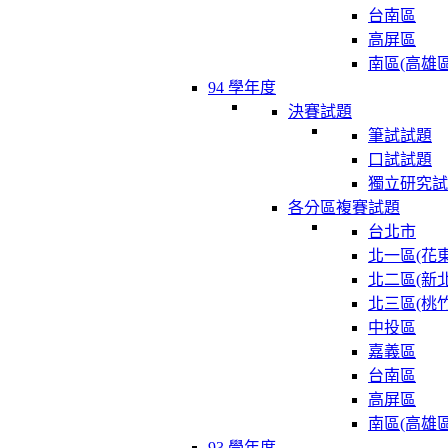
台南區
高屏區
南區(高雄區
94 學年度
決賽試題
筆試試題
口試試題
獨立研究試
各分區複賽試題
台北市
北一區(花東
北二區(新北
北三區(桃竹
中投區
嘉義區
台南區
高屏區
南區(高雄區
93 學年度