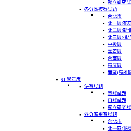
獨立研究試
各分區複賽試題
台北市
北一區(花東
北二區(新北
北三區(桃竹
中投區
嘉義區
台南區
高屏區
南區(高雄區
91 學年度
決賽試題
筆試試題
口試試題
獨立研究試
各分區複賽試題
台北市
北一區(花東