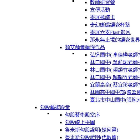
教師研習營
宣傳活動
畫展邀請卡
奇幻蜥蜴鑲嵌杯墊
畫展六支Flash影片
那永無止境的鑲嵌世界
類艾薛爾鑲嵌作品
弘道國中( 李佳樺老師指
林口國中( 吳莉珺老師指
林口國中( 賴韻竹老師指
林口國中( 賴韻竹老師指
宜蘭高商( 蔡宜珍老師指
林園高中國中部(陳翠
臺北市中山國中(張琬
勾股藝術殿堂
勾股藝術殿堂序
勾股線上拼圖
魯米斯勾股證明(幾何篇)
魯米斯勾股證明(代數篇)