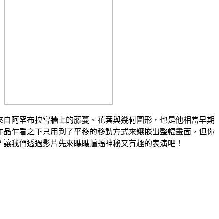
來自阿罕布拉宮牆上的藤蔓、花葉與幾何圖形，也是他相當早期
作品乍看之下只用到了平移的移動方式來鑲嵌出整幅畫面，但你
？讓我們透過影片先來瞧瞧蝙蝠神秘又有趣的表演吧！