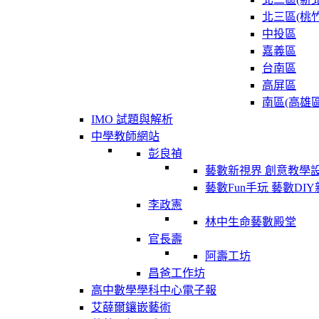
北三區(桃竹
中投區
嘉義區
台南區
高屏區
南區(高雄區
IMO 試題與解析
中學教師網站
彭良禎
藝數新視界 創意教學
藝數Fun手玩 藝數DI
李政憲
林中生命藝數殿堂
官長壽
阿壽工坊
昌爸工作坊
高中數學學科中心電子報
艾薛爾鑲嵌藝術