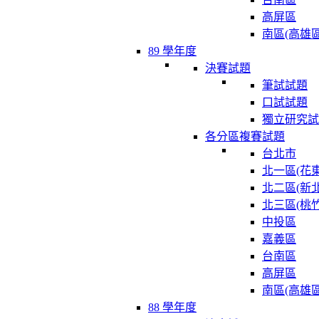
高屏區
南區(高雄區
89 學年度
決賽試題
筆試試題
口試試題
獨立研究試
各分區複賽試題
台北市
北一區(花東
北二區(新北
北三區(桃竹
中投區
嘉義區
台南區
高屏區
南區(高雄區
88 學年度