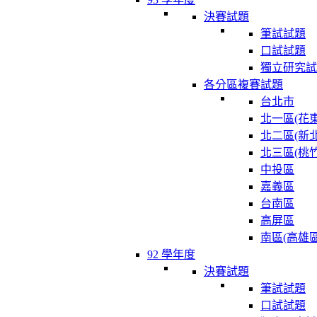
決賽試題
筆試試題
口試試題
獨立研究試
各分區複賽試題
台北市
北一區(花東
北二區(新北
北三區(桃竹
中投區
嘉義區
台南區
高屏區
南區(高雄區
92 學年度
決賽試題
筆試試題
口試試題