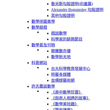
魯米斯勾股證明(向量篇)
Alexander Bogomolny 勾股證明
其他勾股證明
數學拼圖美學
數學遊戲
戲說數學
科學家的餘興節目
數學普及刊物
龍騰數亦優
數學新天地
科普網站
台大科學教育發展中心
時藝多媒體
金傳媒藝術網
許志農談數學
《高中數學珍寶》
《與奇人相遇的故事》
《數學美拾趣》
《算術講義》