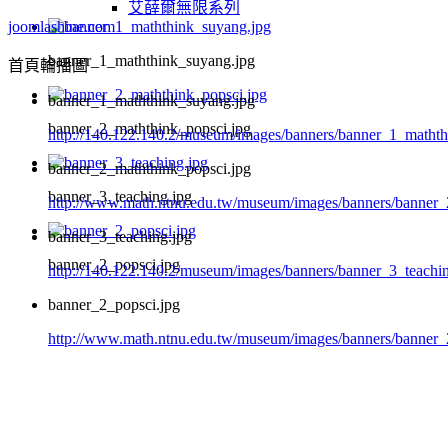
艾薛爾無限系列
joomlashine.com
banner_1_maththink_suyang.jpg
首頁輪播圖
banner_1_maththink_suyang.jpg
banner_2_maththink_popsci.jpg
http://140.122.140.2/museum/images/banners/banner_1_matht
banner_2_maththink_popsci.jpg
banner_3_teaching.jpg
http://www.math.ntnu.edu.tw/museum/images/banners/banner_
banner_3_teaching.jpg
banner_2_popsci.jpg
http://140.122.140.2/museum/images/banners/banner_3_teachi
banner_2_popsci.jpg
http://www.math.ntnu.edu.tw/museum/images/banners/banner_