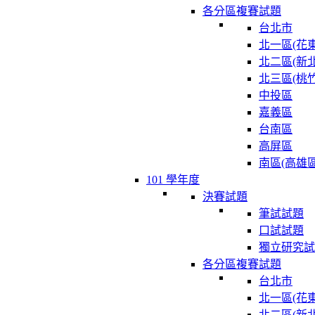
各分區複賽試題
台北市
北一區(花東
北二區(新北
北三區(桃竹
中投區
嘉義區
台南區
高屏區
南區(高雄區
101 學年度
決賽試題
筆試試題
口試試題
獨立研究試
各分區複賽試題
台北市
北一區(花東
北二區(新北