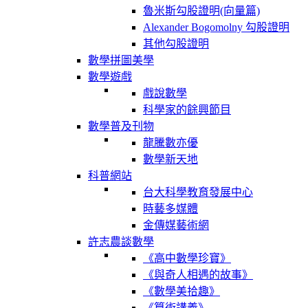
魯米斯勾股證明(向量篇)
Alexander Bogomolny 勾股證明
其他勾股證明
數學拼圖美學
數學遊戲
戲說數學
科學家的餘興節目
數學普及刊物
龍騰數亦優
數學新天地
科普網站
台大科學教育發展中心
時藝多媒體
金傳媒藝術網
許志農談數學
《高中數學珍寶》
《與奇人相遇的故事》
《數學美拾趣》
《算術講義》