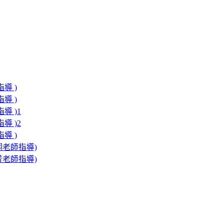
導 )
導 )
導 )1
導 )2
導 )
翎老師指導)
芳老師指導)