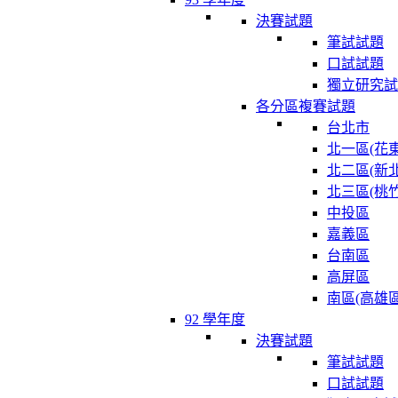
決賽試題
筆試試題
口試試題
獨立研究試
各分區複賽試題
台北市
北一區(花東
北二區(新北
北三區(桃竹
中投區
嘉義區
台南區
高屏區
南區(高雄區
92 學年度
決賽試題
筆試試題
口試試題