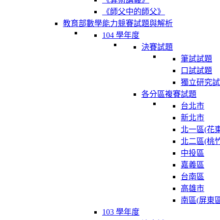
《師父中的師父》
教育部數學能力競賽試題與解析
104 學年度
決賽試題
筆試試題
口試試題
獨立研究試
各分區複賽試題
台北市
新北市
北一區(花東
北二區(桃竹
中投區
嘉義區
台南區
高雄市
南區(屏東區
103 學年度