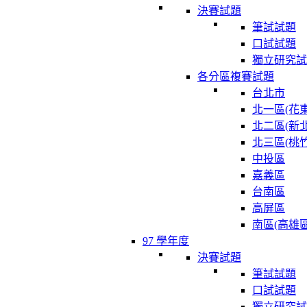
決賽試題
筆試試題
口試試題
獨立研究試
各分區複賽試題
台北市
北一區(花東
北二區(新北
北三區(桃竹
中投區
嘉義區
台南區
高屏區
南區(高雄區
97 學年度
決賽試題
筆試試題
口試試題
獨立研究試