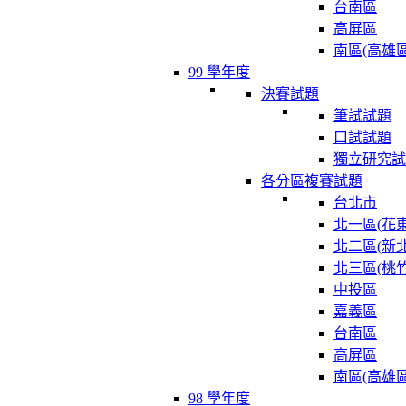
台南區
高屏區
南區(高雄區
99 學年度
決賽試題
筆試試題
口試試題
獨立研究試
各分區複賽試題
台北市
北一區(花東
北二區(新北
北三區(桃竹
中投區
嘉義區
台南區
高屏區
南區(高雄區
98 學年度