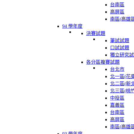
台南區
高屏區
南區(高雄區
94 學年度
決賽試題
筆試試題
口試試題
獨立研究試
各分區複賽試題
台北市
北一區(花東
北二區(新北
北三區(桃竹
中投區
嘉義區
台南區
高屏區
南區(高雄區
93 學年度