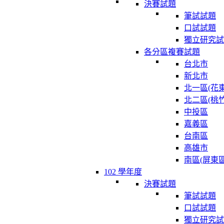
決賽試題
筆試試題
口試試題
獨立研究試
各分區複賽試題
台北市
新北市
北一區(花東
北二區(桃竹
中投區
嘉義區
台南區
高雄市
南區(屏東區
102 學年度
決賽試題
筆試試題
口試試題
獨立研究試