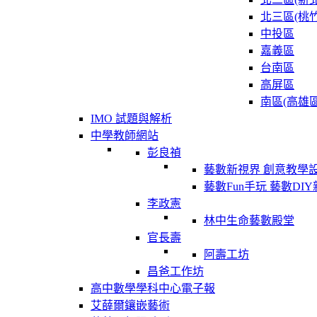
北三區(桃竹
中投區
嘉義區
台南區
高屏區
南區(高雄區
IMO 試題與解析
中學教師網站
彭良禎
藝數新視界 創意教學
藝數Fun手玩 藝數DI
李政憲
林中生命藝數殿堂
官長壽
阿壽工坊
昌爸工作坊
高中數學學科中心電子報
艾薛爾鑲嵌藝術