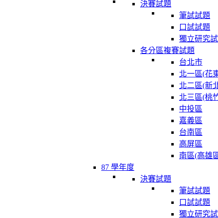
決賽試題
筆試試題
口試試題
獨立研究試
各分區複賽試題
台北市
北一區(花東
北二區(新北
北三區(桃竹
中投區
嘉義區
台南區
高屏區
南區(高雄區
87 學年度
決賽試題
筆試試題
口試試題
獨立研究試