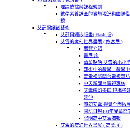
理論依據與課程規劃
數學素養調查的實施現況與國際借
鏡
艾薛爾鑲嵌藝術
艾薛爾鑲嵌版畫( Flash 版)
艾雪的魔幻世界畫展 ( 故宮展 )
展覽介紹
畫展 序
剪剪貼貼 艾雪的小小
藝術中的數學，數學中
壹電視新聞台電視專訪
中天新聞台電視專訪
艾雪魔幻畫展 現場搭
延伸
魔幻艾雪 視覺全面啟
國語日報103年兒童節
陽明高中艾雪海報
艾雪的魔幻世界畫展 ( 高美展 )