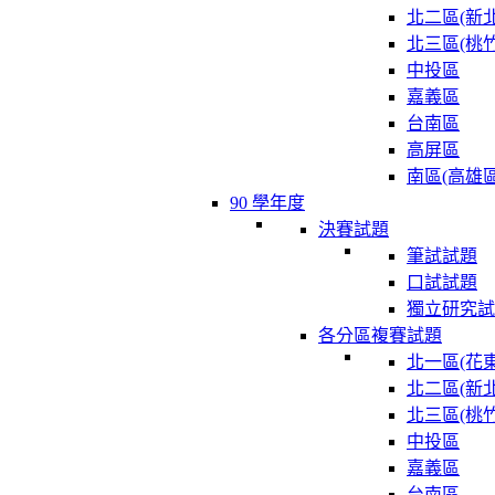
北二區(新北
北三區(桃竹
中投區
嘉義區
台南區
高屏區
南區(高雄區
90 學年度
決賽試題
筆試試題
口試試題
獨立研究試
各分區複賽試題
北一區(花東
北二區(新北
北三區(桃竹
中投區
嘉義區
台南區