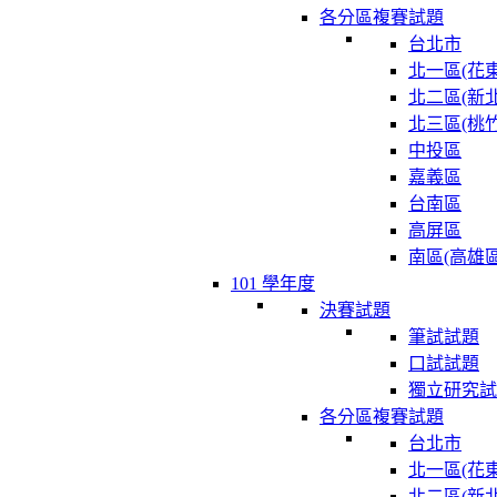
各分區複賽試題
台北市
北一區(花東
北二區(新北
北三區(桃竹
中投區
嘉義區
台南區
高屏區
南區(高雄區
101 學年度
決賽試題
筆試試題
口試試題
獨立研究試
各分區複賽試題
台北市
北一區(花東
北二區(新北