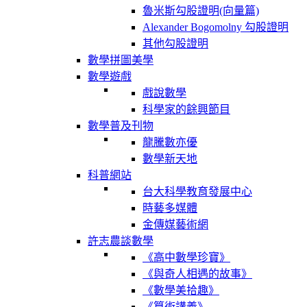
魯米斯勾股證明(向量篇)
Alexander Bogomolny 勾股證明
其他勾股證明
數學拼圖美學
數學遊戲
戲說數學
科學家的餘興節目
數學普及刊物
龍騰數亦優
數學新天地
科普網站
台大科學教育發展中心
時藝多媒體
金傳媒藝術網
許志農談數學
《高中數學珍寶》
《與奇人相遇的故事》
《數學美拾趣》
《算術講義》