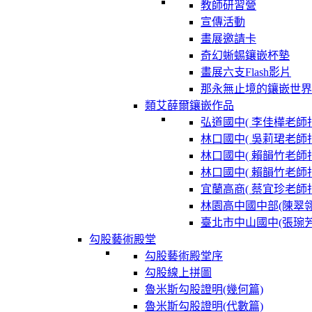
教師研習營
宣傳活動
畫展邀請卡
奇幻蜥蜴鑲嵌杯墊
畫展六支Flash影片
那永無止境的鑲嵌世界
類艾薛爾鑲嵌作品
弘道國中( 李佳樺老師指
林口國中( 吳莉珺老師指
林口國中( 賴韻竹老師指
林口國中( 賴韻竹老師指
宜蘭高商( 蔡宜珍老師指
林園高中國中部(陳翠
臺北市中山國中(張琬
勾股藝術殿堂
勾股藝術殿堂序
勾股線上拼圖
魯米斯勾股證明(幾何篇)
魯米斯勾股證明(代數篇)