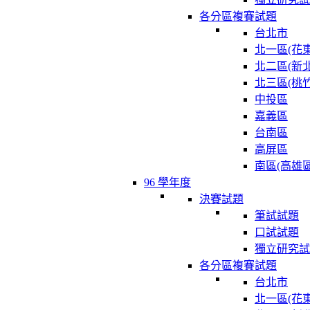
各分區複賽試題
台北市
北一區(花東
北二區(新北
北三區(桃竹
中投區
嘉義區
台南區
高屏區
南區(高雄區
96 學年度
決賽試題
筆試試題
口試試題
獨立研究試
各分區複賽試題
台北市
北一區(花東