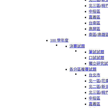
北三區(桃竹
中投區
嘉義區
台南區
高屏區
南區(高雄區
100 學年度
決賽試題
筆試試題
口試試題
獨立研究試
各分區複賽試題
台北市
北一區(花東
北二區(新北
北三區(桃竹
中投區
嘉義區