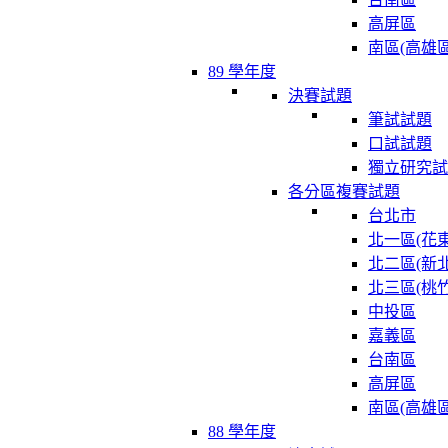
高屏區
南區(高雄區
89 學年度
決賽試題
筆試試題
口試試題
獨立研究試
各分區複賽試題
台北市
北一區(花東
北二區(新北
北三區(桃竹
中投區
嘉義區
台南區
高屏區
南區(高雄區
88 學年度