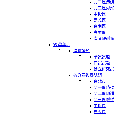
北二區(新北
北三區(桃竹
中投區
嘉義區
台南區
高屏區
南區(高雄區
95 學年度
決賽試題
筆試試題
口試試題
獨立研究試
各分區複賽試題
台北市
北一區(花東
北二區(新北
北三區(桃竹
中投區
嘉義區