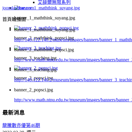
艾薛爾無限系列
joomlashine.com
banner_1_maththink_suyang.jpg
首頁輪播圖
banner_1_maththink_suyang.jpg
banner_2_maththink_popsci.jpg
http://140.122.140.2/museum/images/banners/banner_1_matht
banner_2_maththink_popsci.jpg
banner_3_teaching.jpg
http://www.math.ntnu.edu.tw/museum/images/banners/banner_
banner_3_teaching.jpg
banner_2_popsci.jpg
http://140.122.140.2/museum/images/banners/banner_3_teachi
banner_2_popsci.jpg
http://www.math.ntnu.edu.tw/museum/images/banners/banner_
最新消息
龍騰數亦優第46期