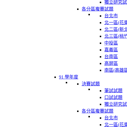
獨立研究試
各分區複賽試題
台北市
北一區(花東
北二區(新北
北三區(桃竹
中投區
嘉義區
台南區
高屏區
南區(高雄區
91 學年度
決賽試題
筆試試題
口試試題
獨立研究試
各分區複賽試題
台北市
北一區(花東