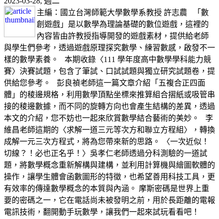
2023-03-28, 週二
主編：國立台灣師範大學數學系教授 許志農 「數
創遊戲」是以數學為理論基礎的數位遊戲，這裡的
內容皆由許教授指導開發的遊戲素材，提供給老師
與學生們參考，透過遊戲原理探究數學、練習數感，啟發不一
樣的數學素養。 本期收錄〈111 學年度高中數學學科能力競
賽〉決賽試題，包含了筆試、口試試題與獨立研究試題卷，提
供給您參考。 彭良禎老師這一篇文章介紹「五複合正四面
體」的稜邊規格，利用數學頂點坐標來推算組合摺紙或吸管串
接的稜邊數據，而不同的旋轉方向也會產生結構的差異，透過
本文的介紹，您不妨也一起來欣賞數學結合藝術的美妙。 李
維昌老師這期的〈求解一道三元等次方和聯立方程組〉，轉換
成解一元三次方程式，將為您帶來新的思路。 〈一次近似！
切線？！必也正名乎！〉吳孝仁老師透過分科測驗的一道試
題，將數學概念重新解構與建構，並利用計算機與繪圖軟體的
操作，讓學生體會函數圖形的特徵，也希望善用科技工具，更
有效率的傳達數學概念的本質與內涵。 摩斯密碼是世界上重
要的密碼之一，它在電話尚未被發明之前，用於長距離的電報
電訊技術，翻開動手玩數學，讓我們一起來試玩看看吧！