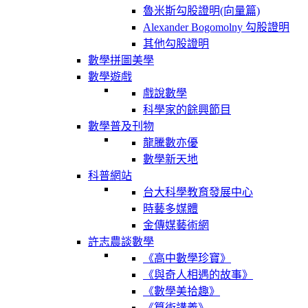
魯米斯勾股證明(向量篇)
Alexander Bogomolny 勾股證明
其他勾股證明
數學拼圖美學
數學遊戲
戲說數學
科學家的餘興節目
數學普及刊物
龍騰數亦優
數學新天地
科普網站
台大科學教育發展中心
時藝多媒體
金傳媒藝術網
許志農談數學
《高中數學珍寶》
《與奇人相遇的故事》
《數學美拾趣》
《算術講義》