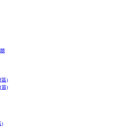
題
區)
苗)
)