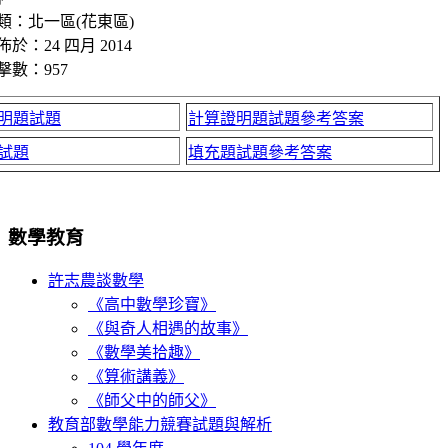
類：北一區(花東區)
佈於：24 四月 2014
擊數：957
明題試題
計算證明題試題參考答案
試題
填充題試題參考答案
數學教育
許志農談數學
《高中數學珍寶》
《與奇人相遇的故事》
《數學美拾趣》
《算術講義》
《師父中的師父》
教育部數學能力競賽試題與解析