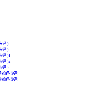
導 )
導 )
導 )1
導 )2
導 )
翎老師指導)
芳老師指導)