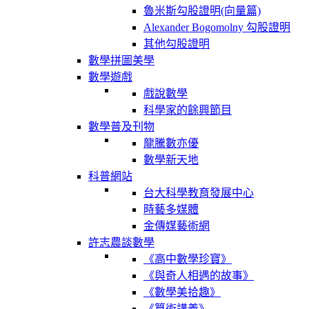
魯米斯勾股證明(向量篇)
Alexander Bogomolny 勾股證明
其他勾股證明
數學拼圖美學
數學遊戲
戲說數學
科學家的餘興節目
數學普及刊物
龍騰數亦優
數學新天地
科普網站
台大科學教育發展中心
時藝多媒體
金傳媒藝術網
許志農談數學
《高中數學珍寶》
《與奇人相遇的故事》
《數學美拾趣》
《算術講義》