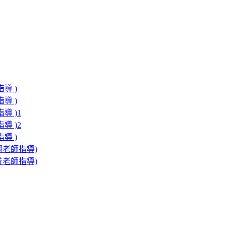
導 )
導 )
導 )1
導 )2
導 )
翎老師指導)
芳老師指導)