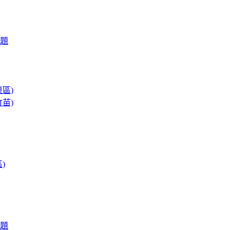
題
區)
苗)
)
題