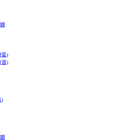
題
區)
苗)
)
題