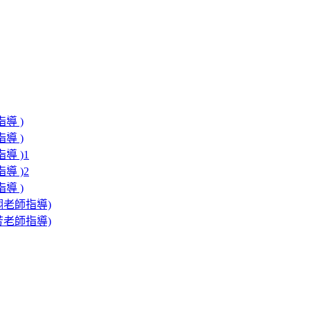
導 )
導 )
導 )1
導 )2
導 )
翎老師指導)
芳老師指導)