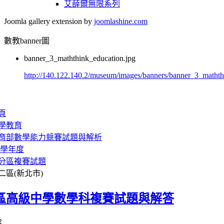
艾薛爾無限系列
Joomla gallery extension by
joomlashine.com
數教banner圖
banner_3_maththink_education.jpg
http://140.122.140.2/museum/images/banners/banner_3_mathth
頁
學教育
育部數學能力競賽試題與解析
0 學年度
分區複賽試題
二區(新北市)
區高級中學數學科複賽試題與解答
容