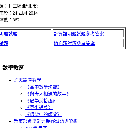
類：北二區(新北市)
佈於：24 四月 2014
擊數：862
明題試題
計算證明題試題參考答案
試題
填充題試題參考答案
數學教育
許志農談數學
《高中數學珍寶》
《與奇人相遇的故事》
《數學美拾趣》
《算術講義》
《師父中的師父》
教育部數學能力競賽試題與解析