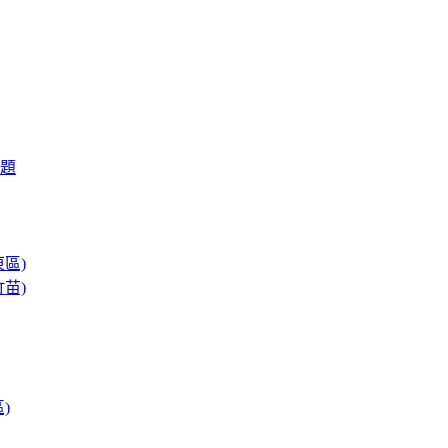
題
區)
苗)
)