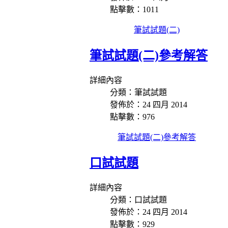
點擊數：1011
筆試試題(二)
筆試試題(二)參考解答
詳細內容
分類：筆試試題
發佈於：24 四月 2014
點擊數：976
筆試試題(二)參考解答
口試試題
詳細內容
分類：口試試題
發佈於：24 四月 2014
點擊數：929