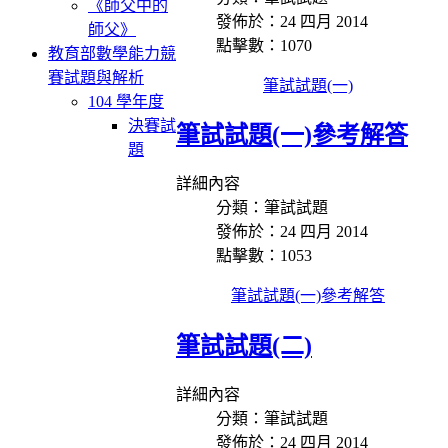
《師父中的
發佈於：24 四月 2014
師父》
點擊數：1070
教育部數學能力競
賽試題與解析
筆試試題(一)
104 學年度
決賽試
筆試試題(一)參考解答
題
詳細內容
分類：筆試試題
發佈於：24 四月 2014
點擊數：1053
筆試試題(一)參考解答
筆試試題(二)
詳細內容
分類：筆試試題
發佈於：24 四月 2014