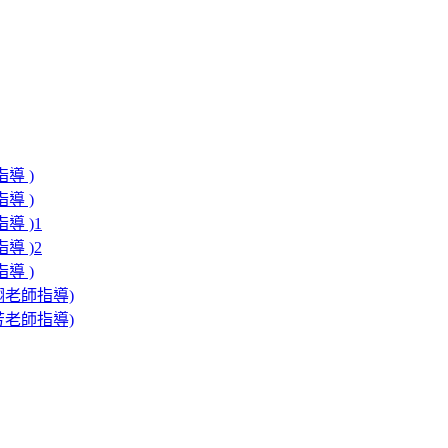
導 )
導 )
導 )1
導 )2
導 )
翎老師指導)
芳老師指導)