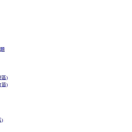
題
區)
苗)
)