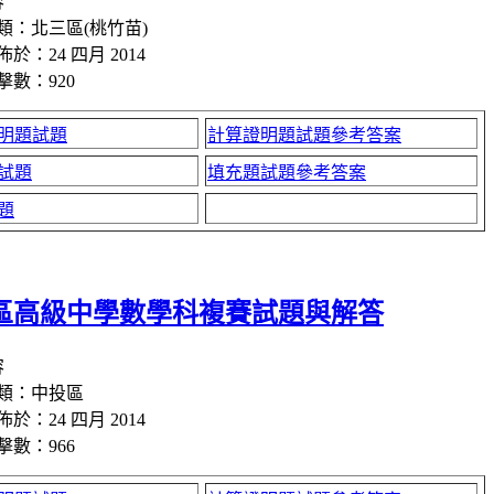
容
類：北三區(桃竹苗)
佈於：24 四月 2014
擊數：920
明題試題
計算證明題試題參考答案
試題
填充題試題參考答案
題
區高級中學數學科複賽試題與解答
容
類：中投區
佈於：24 四月 2014
擊數：966