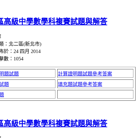
區高級中學數學科複賽試題與解答
容
類：北二區(新北市)
佈於：24 四月 2014
擊數：1054
明題試題
計算證明題試題參考答案
試題
填充題試題參考答案
題
區高級中學數學科複賽試題與解答