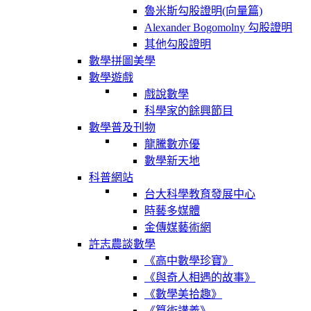
魯米斯勾股證明(向量篇)
Alexander Bogomolny 勾股證明
其他勾股證明
數學拼圖美學
數學遊戲
戲說數學
科學家的餘興節目
數學普及刊物
龍騰數亦優
數學新天地
科普網站
台大科學教育發展中心
時藝多媒體
金傳媒藝術網
許志農談數學
《高中數學珍寶》
《與奇人相遇的故事》
《數學美拾趣》
《算術講義》