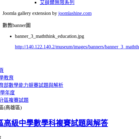
艾薛爾無限系列
Joomla gallery extension by
joomlashine.com
數教banner圖
banner_3_maththink_education.jpg
http://140.122.140.2/museum/images/banners/banner_3_mathth
頁
學教育
育部數學能力競賽試題與解析
7 學年度
分區複賽試題
區(高雄區)
區高級中學數學科複賽試題與解答
容