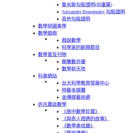
魯米斯勾股證明(向量篇)
Alexander Bogomolny 勾股證明
其他勾股證明
數學拼圖美學
數學遊戲
戲說數學
科學家的餘興節目
數學普及刊物
龍騰數亦優
數學新天地
科普網站
台大科學教育發展中心
時藝多媒體
金傳媒藝術網
許志農談數學
《高中數學珍寶》
《與奇人相遇的故事》
《數學美拾趣》
《算術講義》