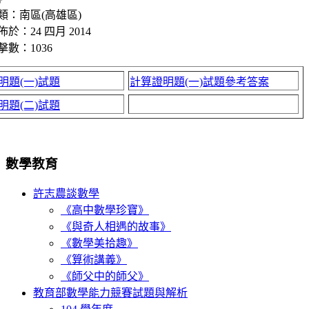
類：南區(高雄區)
佈於：24 四月 2014
擊數：1036
明題(一)試題
計算證明題(一)試題參考答案
明題(二)試題
數學教育
許志農談數學
《高中數學珍寶》
《與奇人相遇的故事》
《數學美拾趣》
《算術講義》
《師父中的師父》
教育部數學能力競賽試題與解析