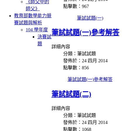
《師父中的
點擊數：967
師父》
教育部數學能力競
筆試試題(一)
賽試題與解析
104 學年度
筆試試題(一)參考解答
決賽試
題
詳細內容
分類：筆試試題
發佈於：24 四月 2014
點擊數：856
筆試試題(一)參考解答
筆試試題(二)
詳細內容
分類：筆試試題
發佈於：24 四月 2014
點擊數：1068