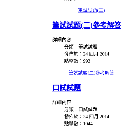
筆試試題(二)
筆試試題(二)參考解答
詳細內容
分類：筆試試題
發佈於：24 四月 2014
點擊數：993
筆試試題(二)參考解答
口試試題
詳細內容
分類：口試試題
發佈於：24 四月 2014
點擊數：1044