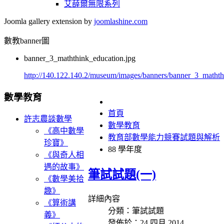
艾薛爾無限系列
Joomla gallery extension by
joomlashine.com
數教banner圖
banner_3_maththink_education.jpg
http://140.122.140.2/museum/images/banners/banner_3_mathth
數學教育
首頁
許志農談數學
數學教育
《高中數學
教育部數學能力競賽試題與解析
珍寶》
88 學年度
《與奇人相
遇的故事》
筆試試題(一)
《數學美拾
趣》
詳細內容
《算術講
分類：筆試試題
義》
發佈於：24 四月 2014