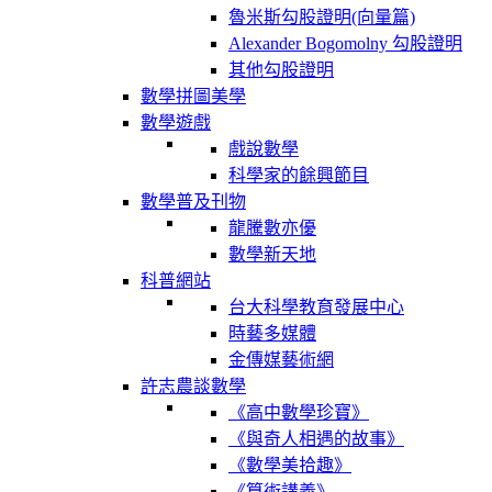
魯米斯勾股證明(向量篇)
Alexander Bogomolny 勾股證明
其他勾股證明
數學拼圖美學
數學遊戲
戲說數學
科學家的餘興節目
數學普及刊物
龍騰數亦優
數學新天地
科普網站
台大科學教育發展中心
時藝多媒體
金傳媒藝術網
許志農談數學
《高中數學珍寶》
《與奇人相遇的故事》
《數學美拾趣》
《算術講義》