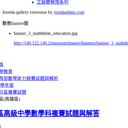
艾薛爾無限系列
Joomla gallery extension by
joomlashine.com
數教banner圖
banner_3_maththink_education.jpg
http://140.122.140.2/museum/images/banners/banner_3_mathth
頁
學教育
育部數學能力競賽試題與解析
9 學年度
分區複賽試題
區(高雄區)
區高級中學數學科複賽試題與解答
容