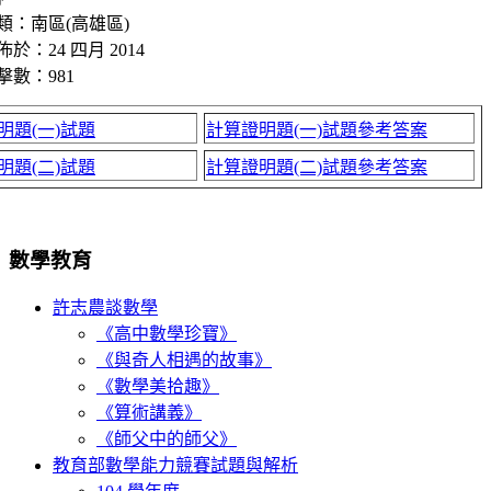
類：南區(高雄區)
佈於：24 四月 2014
擊數：981
明題(一)試題
計算證明題(一)試題參考答案
明題(二)試題
計算證明題(二)試題參考答案
數學教育
許志農談數學
《高中數學珍寶》
《與奇人相遇的故事》
《數學美拾趣》
《算術講義》
《師父中的師父》
教育部數學能力競賽試題與解析