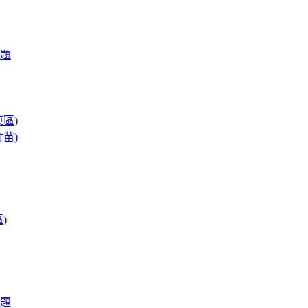
題
區)
苗)
)
題