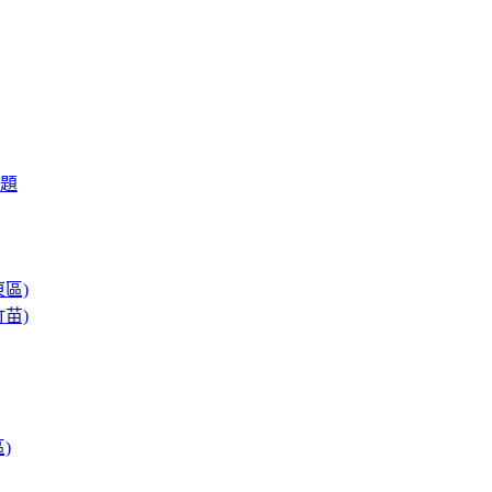
題
區)
苗)
)