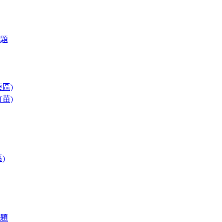
題
區)
苗)
)
題