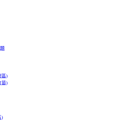
題
區)
苗)
)