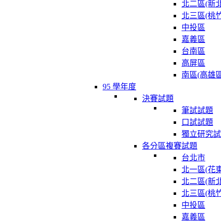
北二區(新北
北三區(桃竹
中投區
嘉義區
台南區
高屏區
南區(高雄區
95 學年度
決賽試題
筆試試題
口試試題
獨立研究試
各分區複賽試題
台北市
北一區(花東
北二區(新北
北三區(桃竹
中投區
嘉義區