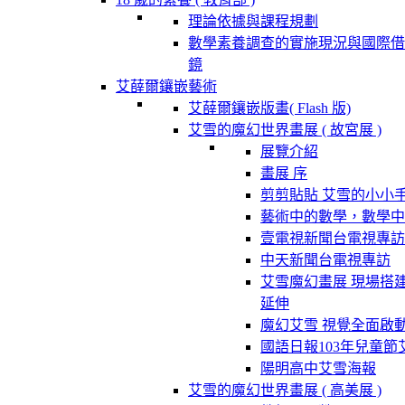
理論依據與課程規劃
數學素養調查的實施現況與國際借
鏡
艾薛爾鑲嵌藝術
艾薛爾鑲嵌版畫( Flash 版)
艾雪的魔幻世界畫展 ( 故宮展 )
展覽介紹
畫展 序
剪剪貼貼 艾雪的小小
藝術中的數學，數學中
壹電視新聞台電視專訪
中天新聞台電視專訪
艾雪魔幻畫展 現場搭
延伸
魔幻艾雪 視覺全面啟
國語日報103年兒童節
陽明高中艾雪海報
艾雪的魔幻世界畫展 ( 高美展 )