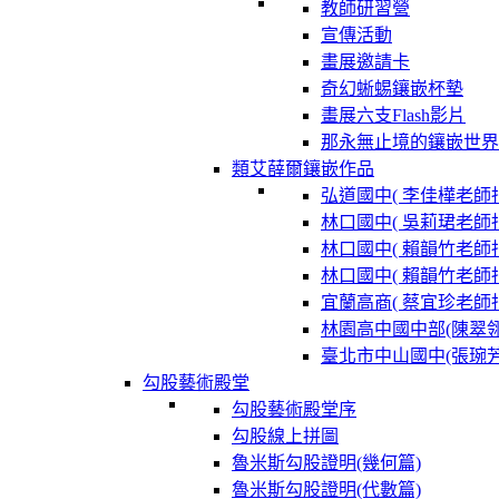
教師研習營
宣傳活動
畫展邀請卡
奇幻蜥蜴鑲嵌杯墊
畫展六支Flash影片
那永無止境的鑲嵌世界
類艾薛爾鑲嵌作品
弘道國中( 李佳樺老師指
林口國中( 吳莉珺老師指
林口國中( 賴韻竹老師指
林口國中( 賴韻竹老師指
宜蘭高商( 蔡宜珍老師指
林園高中國中部(陳翠
臺北市中山國中(張琬
勾股藝術殿堂
勾股藝術殿堂序
勾股線上拼圖
魯米斯勾股證明(幾何篇)
魯米斯勾股證明(代數篇)