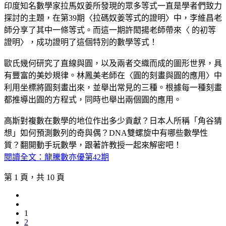
印度知名數學家拉馬奴姜所發現的眾多等式一直是學者們致力
探討的主題，在第39期〈拉碼奴姜等式的證明〉中，李維昌老
師分享了其中一條等式。而這一期許閎揚老師帶來〈 的初等
證明〉，成功證明了這個特別的數學等式！
歐氏幾何研究了直線與圓，以及兩者交織而成的圖形世界，具
有豐富的美妙規律。林鳳美老師在〈圓的刻畫與圓的應用〉中
利用坐標將圓刻畫出來，並舉出常見的三種。根據每一種刻畫
都推導出圓的方程式，同時也舉出兩個圓的應用。
高斯對複數在數學的地位作出多少貢獻？日本人所稱「角谷猜
想」如何預測數列的奇與偶？DNA雙螺旋中有哪些數學性
質？翻開動手玩數學，跟著許教授一起來解密吧！
閱讀全文：龍騰數亦優第42期
第 1 頁，共 10 頁
1
2