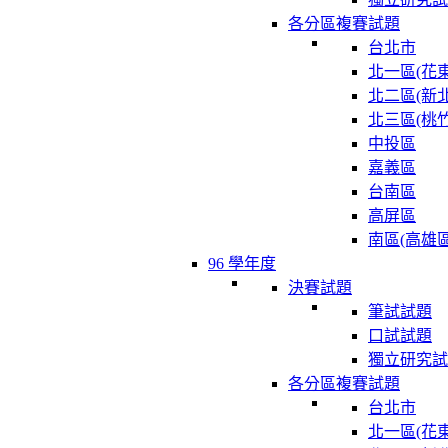
各分區複賽試題
台北市
北一區(花東
北二區(新北
北三區(桃竹
中投區
嘉義區
台南區
高屏區
南區(高雄區
96 學年度
決賽試題
筆試試題
口試試題
獨立研究試
各分區複賽試題
台北市
北一區(花東