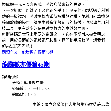
換成解一元三次方程式，將為您帶來新的思路。
〈一次近似！切線？！必也正名乎！〉吳孝仁老師透過分科測
驗的一道試題，將數學概念重新解構與建構，並利用計算機與
繪圖軟體的操作，讓學生體會函數圖形的特徵，也希望善用科
技工具，更有效率的傳達數學概念的本質與內涵。
摩斯密碼是世界上重要的密碼之一，它在電話尚未被發明之
前，用於長距離的電報電訊技術，翻開動手玩數學，讓我們一
起來試玩看看吧！
閱讀全文：龍騰數亦優第46期
龍騰數亦優第45期
詳細內容
分類：龍騰數亦優
發佈於：04 一月 2023
點擊數：1946
主編：國立台灣師範大學數學系教授 許志農