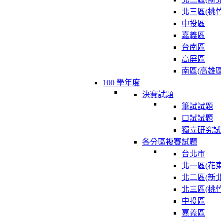
北三區(桃竹
中投區
嘉義區
台南區
高屏區
南區(高雄區
100 學年度
決賽試題
筆試試題
口試試題
獨立研究試
各分區複賽試題
台北市
北一區(花東
北二區(新北
北三區(桃竹
中投區
嘉義區