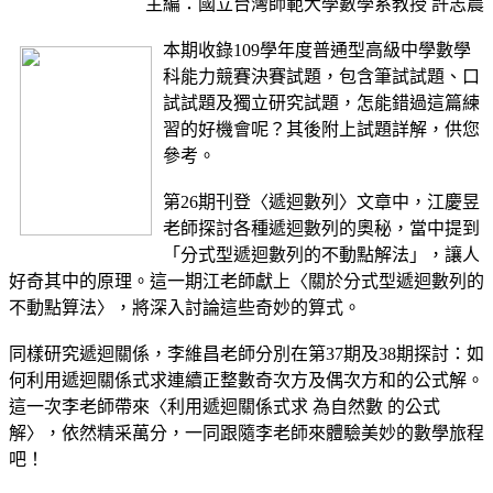
主編：國立台灣師範大學數學系教授 許志農
本期收錄109學年度普通型高級中學數學
科能力競賽決賽試題，包含筆試試題、口
試試題及獨立研究試題，怎能錯過這篇練
習的好機會呢？其後附上試題詳解，供您
參考。
第26期刊登〈遞迴數列〉文章中，江慶昱
老師探討各種遞迴數列的奧秘，當中提到
「分式型遞迴數列的不動點解法」，讓人
好奇其中的原理。這一期江老師獻上〈關於分式型遞迴數列的
不動點算法〉，將深入討論這些奇妙的算式。
同樣研究遞迴關係，李維昌老師分別在第37期及38期探討：如
何利用遞迴關係式求連續正整數奇次方及偶次方和的公式解。
這一次李老師帶來〈利用遞迴關係式求 為自然數 的公式
解〉，依然精采萬分，一同跟隨李老師來體驗美妙的數學旅程
吧！