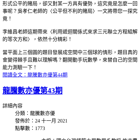
形式公平的賭局，卻又對某一方具有優勢，這究竟是怎麼一回
事呢？吳孝仁老師的〈公平但不利的賭局〉一文將帶您一探究
竟！
李維昌老師這期帶來〈利用遞迴關係式來求三元聯立方程組解
的等次方和〉，依然十分精彩！
當平面上三個圓的題目發展成空間中三個球的情形，題目真的
會變得棘手且難以理解嗎？翻開動手玩數學，來替自己的空間
能力測驗一下！
閱讀全文：龍騰數亦優第44期
龍騰數亦優第43期
詳細內容
分類：龍騰數亦優
發佈於：24 十一月 2021
點擊數：1773