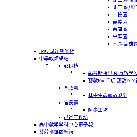
北三區(桃竹
中投區
嘉義區
台南區
高屏區
南區(高雄區
IMO 試題與解析
中學教師網站
彭良禎
藝數新視界 創意教學
藝數Fun手玩 藝數DI
李政憲
林中生命藝數殿堂
官長壽
阿壽工坊
昌爸工作坊
高中數學學科中心電子報
艾薛爾鑲嵌藝術