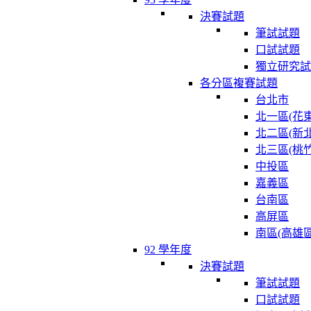
決賽試題
筆試試題
口試試題
獨立研究試
各分區複賽試題
台北市
北一區(花東
北二區(新北
北三區(桃竹
中投區
嘉義區
台南區
高屏區
南區(高雄區
92 學年度
決賽試題
筆試試題
口試試題