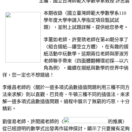
主編：國立台灣師範大學數學系教授 許志農
本期收錄〈國立臺灣師範大學數學系110
學年度大學申請入學指定項目甄試試
題〉，並附上試題詳解，提供給您參考。
李蕙如老師、許雯琇老師在第40期分享了
〈組合摺紙—鏤空立方體〉，在有趣的摺
紙活動中玩數學。這期兩位老師與廖淑芳
老師聯手帶來〈四面體翻轉環初探—以六
角為例〉，繼續在摺紙與數學的世界中徜
徉，您一定也不想錯過！
李維昌老師的〈關於一道多項式函數插值問題利用三種不同方
法來求解〉則以直觀、巴貝奇、牛頓三種不同的插值法，來求
解一道多項式函數插值問題。過程中展示了無窮的巧思，十分
精彩。
劉俊易老師、許閎揚老師的〈
的推廣〉
從已經證明的數學式出發再作延伸探討，顯示了只要擁有足夠