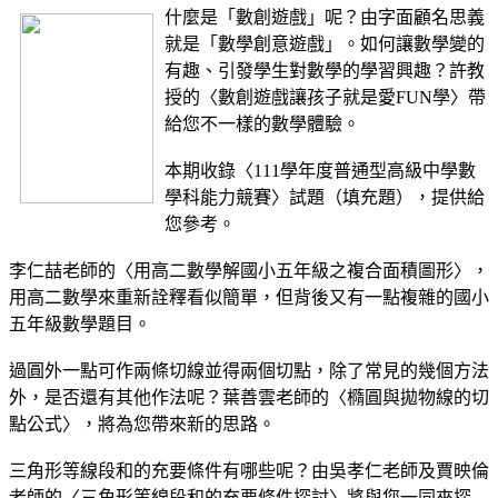
什麼是「數創遊戲」呢？由字面顧名思義
就是「數學創意遊戲」。如何讓數學變的
有趣、引發學生對數學的學習興趣？許教
授的〈數創遊戲讓孩子就是愛FUN學〉帶
給您不一樣的數學體驗。
本期收錄〈111學年度普通型高級中學數
學科能力競賽〉試題（填充題），提供給
您參考。
李仁喆老師的〈用高二數學解國小五年級之複合面積圖形〉，
用高二數學來重新詮釋看似簡單，但背後又有一點複雜的國小
五年級數學題目。
過圓外一點可作兩條切線並得兩個切點，除了常見的幾個方法
外，是否還有其他作法呢？葉善雲老師的〈橢圓與拋物線的切
點公式〉，將為您帶來新的思路。
三角形等線段和的充要條件有哪些呢？由吳孝仁老師及賈映倫
老師的〈三角形等線段和的充要條件探討〉將與您一同來探