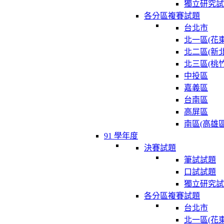
獨立研究試
各分區複賽試題
台北市
北一區(花東
北二區(新北
北三區(桃竹
中投區
嘉義區
台南區
高屏區
南區(高雄區
91 學年度
決賽試題
筆試試題
口試試題
獨立研究試
各分區複賽試題
台北市
北一區(花東