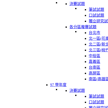
決賽試題
筆試試題
口試試題
獨立研究試
各分區複賽試題
台北市
北一區(花東
北二區(新北
北三區(桃竹
中投區
嘉義區
台南區
高屏區
南區(高雄區
97 學年度
決賽試題
筆試試題
口試試題
獨立研究試