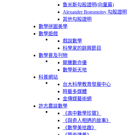
魯米斯勾股證明(向量篇)
Alexander Bogomolny 勾股證明
其他勾股證明
數學拼圖美學
數學遊戲
戲說數學
科學家的餘興節目
數學普及刊物
龍騰數亦優
數學新天地
科普網站
台大科學教育發展中心
時藝多媒體
金傳媒藝術網
許志農談數學
《高中數學珍寶》
《與奇人相遇的故事》
《數學美拾趣》
《算術講義》