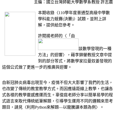
主編：國立台灣師範大學數學系教授 許志農
本期收錄〈110學年度普通型高級中學數
學科能力競賽(決賽)〉試題，並附上詳
解，提供給您參考。
許閎揚老師的〈「由
談數學發現的一種
方法」的迴響〉，藉李錦鎣教授文章中提
到的部分等式，將數學家拉曼奴姜發現的
這個公式做了更進一步的推廣與迴響。
自新冠肺炎病毒出現至今，疫情不但大大影響了我們的生活，
也改變了傳統的教室教學方式。而因應遠距線上教學，也讓各
式各樣的教學靈感應運而生。辜俊庭老師分享以簡單易學的程
式語言來取代傳統紙筆解題，引導學生運用不同的邏輯來思考
題目，請見〈利用Python來解題—以龍騰課本題為例〉。