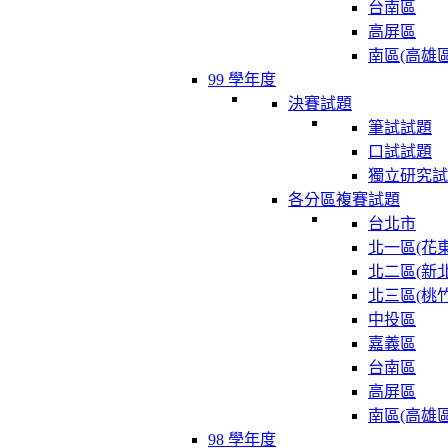
台南區
高屏區
南區(高雄區
99 學年度
決賽試題
筆試試題
口試試題
獨立研究試
各分區複賽試題
台北市
北一區(花東
北二區(新北
北三區(桃竹
中投區
嘉義區
台南區
高屏區
南區(高雄區
98 學年度