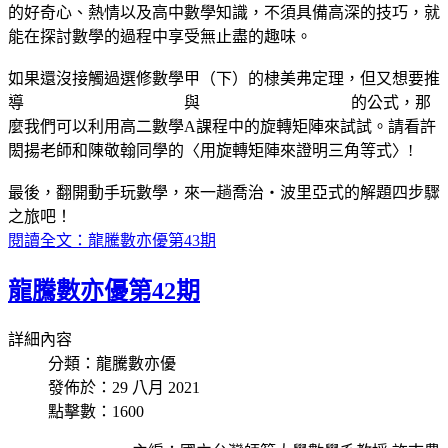
的好奇心、熱情以及高中數學知識，不須具備高深的技巧，就
能在探討數學的過程中享受無止盡的趣味。
如果還沒接觸過選修數學甲（下）的棣美弗定理，但又想要推
導
與
的公式，那
麼我們可以利用高二數學A課程中的旋轉矩陣來試試。請看許
閎揚老師和陳敬翰同學的〈用旋轉矩陣來證明三角等式〉!
最後，翻開動手玩數學，來一趟喬治‧波里亞式的解題四步驟
之旅吧！
閱讀全文：龍騰數亦優第43期
龍騰數亦優第42期
詳細內容
分類：龍騰數亦優
發佈於：29 八月 2021
點擊數：1600