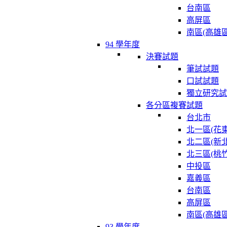
台南區
高屏區
南區(高雄區
94 學年度
決賽試題
筆試試題
口試試題
獨立研究試
各分區複賽試題
台北市
北一區(花東
北二區(新北
北三區(桃竹
中投區
嘉義區
台南區
高屏區
南區(高雄區
93 學年度