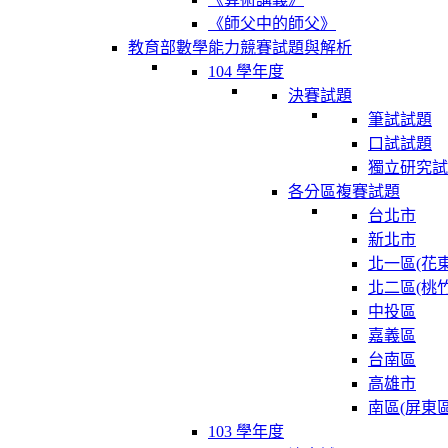
《師父中的師父》
教育部數學能力競賽試題與解析
104 學年度
決賽試題
筆試試題
口試試題
獨立研究試
各分區複賽試題
台北市
新北市
北一區(花東
北二區(桃竹
中投區
嘉義區
台南區
高雄市
南區(屏東區
103 學年度