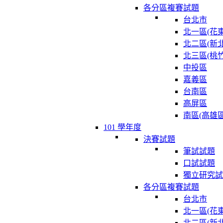
各分區複賽試題
台北市
北一區(花東
北二區(新北
北三區(桃竹
中投區
嘉義區
台南區
高屏區
南區(高雄區
101 學年度
決賽試題
筆試試題
口試試題
獨立研究試
各分區複賽試題
台北市
北一區(花東
北二區(新北