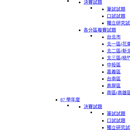
決賽試題
筆試試題
口試試題
獨立研究試
各分區複賽試題
台北市
北一區(花東
北二區(新北
北三區(桃竹
中投區
嘉義區
台南區
高屏區
南區(高雄區
87 學年度
決賽試題
筆試試題
口試試題
獨立研究試