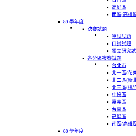
高屏區
南區(高雄區
89 學年度
決賽試題
筆試試題
口試試題
獨立研究試
各分區複賽試題
台北市
北一區(花東
北二區(新北
北三區(桃竹
中投區
嘉義區
台南區
高屏區
南區(高雄區
88 學年度