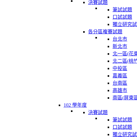
決賽試題
筆試試題
口試試題
獨立研究試
各分區複賽試題
台北市
新北市
北一區(花東
北二區(桃竹
中投區
嘉義區
台南區
高雄市
南區(屏東區
102 學年度
決賽試題
筆試試題
口試試題
獨立研究試