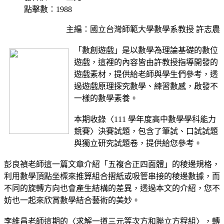
點擊數：1988
主編：國立台灣師範大學數學系教授 許志農
「數創遊戲」是以數學為理論基礎的數位
遊戲，這裡的內容皆由許教授指導開發的
遊戲素材，提供給老師與學生們參考，透
過遊戲原理探究數學、練習數感，啟發不
一樣的數學素養。
本期收錄〈111 學年度高中數學學科能力
競賽〉決賽試題，包含了筆試、口試試題
與獨立研究試題卷，提供給您參考。
彭良禎老師這一篇文章介紹「五複合正四面體」的稜邊規格，
利用數學頂點坐標來推算組合摺紙或吸管串接的稜邊數據，而
不同的旋轉方向也會產生結構的差異，透過本文的介紹，您不
妨也一起來欣賞數學結合藝術的美妙。
李維昌老師這期的〈求解一道三元等次方和聯立方程組〉，轉