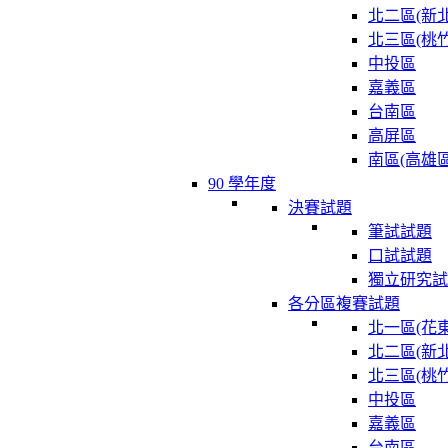
北二區(新北
北三區(桃竹
中投區
嘉義區
台南區
高屏區
南區(高雄區
90 學年度
決賽試題
筆試試題
口試試題
獨立研究試
各分區複賽試題
北一區(花東
北二區(新北
北三區(桃竹
中投區
嘉義區
台南區