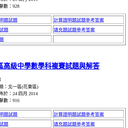
擊數：928
明題試題
計算證明題試題參考答案
試題
填充題試題參考答案
題
區高級中學數學科複賽試題與解答
容
類：北一區(花東區)
佈於：24 四月 2014
擊數：916
明題試題
計算證明題試題參考答案
試題
填充題試題參考答案