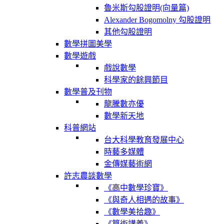
魯米斯勾股證明(向量篇)
Alexander Bogomolny 勾股證明
其他勾股證明
數學拼圖美學
數學遊戲
戲說數學
科學家的餘興節目
數學普及刊物
龍騰數亦優
數學新天地
科普網站
台大科學教育發展中心
時藝多媒體
金傳媒藝術網
許志農談數學
《高中數學珍寶》
《與奇人相遇的故事》
《數學美拾趣》
《算術講義》