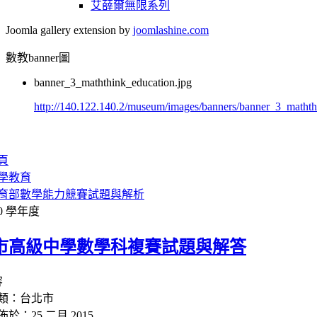
艾薛爾無限系列
Joomla gallery extension by
joomlashine.com
數教banner圖
banner_3_maththink_education.jpg
http://140.122.140.2/museum/images/banners/banner_3_mathth
頁
學教育
育部數學能力競賽試題與解析
00 學年度
市高級中學數學科複賽試題與解答
容
類：台北市
佈於：25 二月 2015