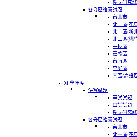
獨立研究試
各分區複賽試題
台北市
北一區(花東
北二區(新北
北三區(桃竹
中投區
嘉義區
台南區
高屏區
南區(高雄區
91 學年度
決賽試題
筆試試題
口試試題
獨立研究試
各分區複賽試題
台北市
北一區(花東