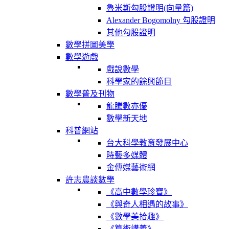
魯米斯勾股證明(向量篇)
Alexander Bogomolny 勾股證明
其他勾股證明
數學拼圖美學
數學遊戲
戲說數學
科學家的餘興節目
數學普及刊物
龍騰數亦優
數學新天地
科普網站
台大科學教育發展中心
時藝多媒體
金傳媒藝術網
許志農談數學
《高中數學珍寶》
《與奇人相遇的故事》
《數學美拾趣》
《算術講義》