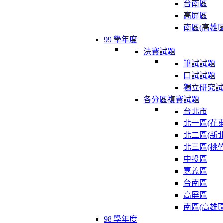
台南區
高屏區
南區(高雄區
99 學年度
決賽試題
筆試試題
口試試題
獨立研究試
各分區複賽試題
台北市
北一區(花東
北二區(新北
北三區(桃竹
中投區
嘉義區
台南區
高屏區
南區(高雄區
98 學年度