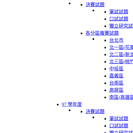
決賽試題
筆試試題
口試試題
獨立研究試
各分區複賽試題
台北市
北一區(花東
北二區(新北
北三區(桃竹
中投區
嘉義區
台南區
高屏區
南區(高雄區
97 學年度
決賽試題
筆試試題
口試試題
獨立研究試