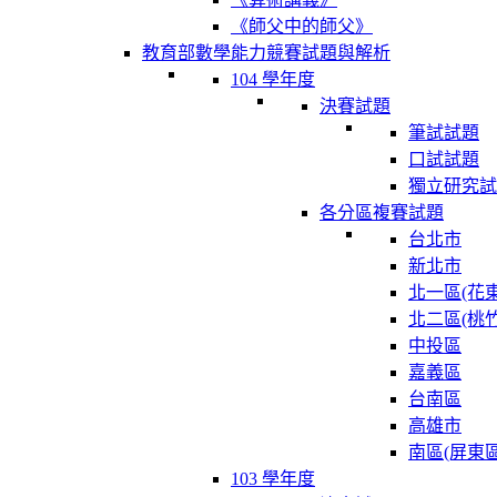
《師父中的師父》
教育部數學能力競賽試題與解析
104 學年度
決賽試題
筆試試題
口試試題
獨立研究試
各分區複賽試題
台北市
新北市
北一區(花東
北二區(桃竹
中投區
嘉義區
台南區
高雄市
南區(屏東區
103 學年度