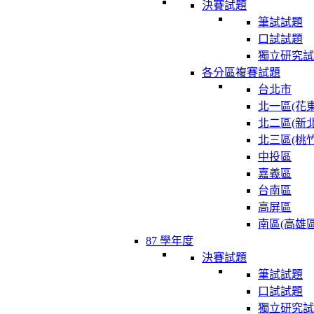
決賽試題
筆試試題
口試試題
獨立研究試
各分區複賽試題
台北市
北一區(花東
北二區(新北
北三區(桃竹
中投區
嘉義區
台南區
高屏區
南區(高雄區
87 學年度
決賽試題
筆試試題
口試試題
獨立研究試