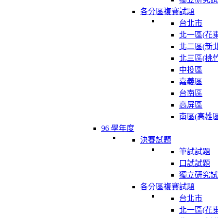
各分區複賽試題
台北市
北一區(花東
北二區(新北
北三區(桃竹
中投區
嘉義區
台南區
高屏區
南區(高雄區
96 學年度
決賽試題
筆試試題
口試試題
獨立研究試
各分區複賽試題
台北市
北一區(花東