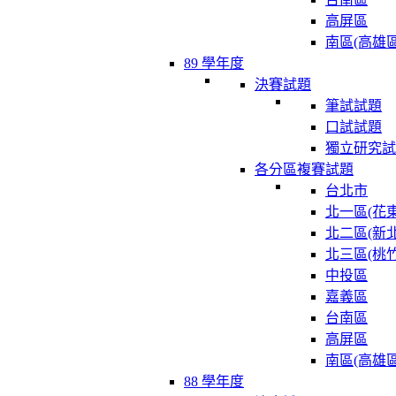
高屏區
南區(高雄區
89 學年度
決賽試題
筆試試題
口試試題
獨立研究試
各分區複賽試題
台北市
北一區(花東
北二區(新北
北三區(桃竹
中投區
嘉義區
台南區
高屏區
南區(高雄區
88 學年度