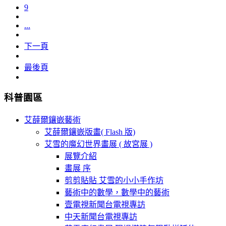
9
...
下一頁
最後頁
科普園區
艾薛爾鑲嵌藝術
艾薛爾鑲嵌版畫( Flash 版)
艾雪的魔幻世界畫展 ( 故宮展 )
展覽介紹
畫展 序
剪剪貼貼 艾雪的小小手作坊
藝術中的數學，數學中的藝術
壹電視新聞台電視專訪
中天新聞台電視專訪