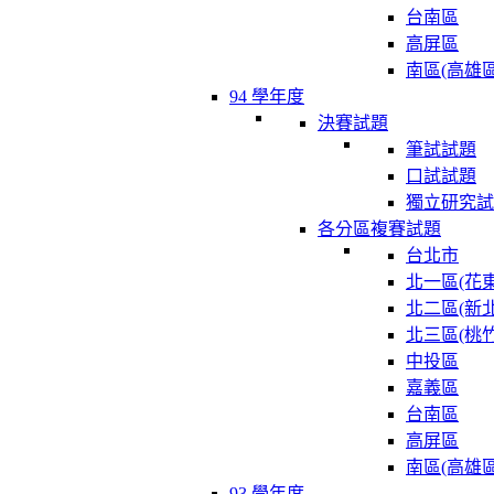
台南區
高屏區
南區(高雄區
94 學年度
決賽試題
筆試試題
口試試題
獨立研究試
各分區複賽試題
台北市
北一區(花東
北二區(新北
北三區(桃竹
中投區
嘉義區
台南區
高屏區
南區(高雄區
93 學年度