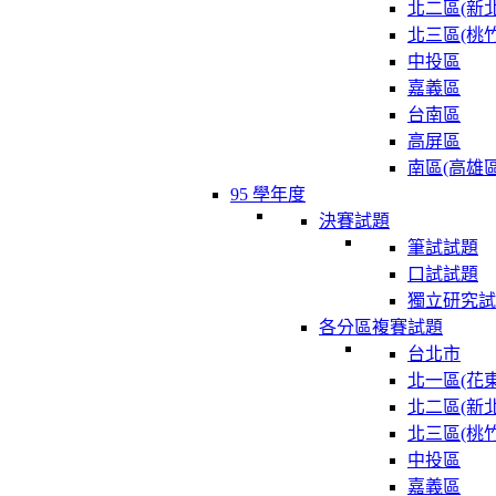
北二區(新北
北三區(桃竹
中投區
嘉義區
台南區
高屏區
南區(高雄區
95 學年度
決賽試題
筆試試題
口試試題
獨立研究試
各分區複賽試題
台北市
北一區(花東
北二區(新北
北三區(桃竹
中投區
嘉義區