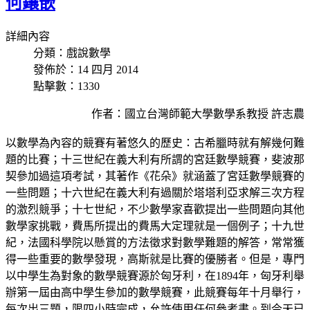
何鑲嵌
詳細內容
分類：戲說數學
發佈於：14 四月 2014
點擊數：1330
作者：國立台灣師範大學數學系教授 許志農
以數學為內容的競賽有著悠久的歷史：古希臘時就有解幾何難
題的比賽；十三世紀在義大利有所謂的宮廷數學競賽，斐波那
契參加過這項考試，其著作《花朵》就涵蓋了宮廷數學競賽的
一些問題；十六世紀在義大利有過關於塔塔利亞求解三次方程
的激烈競爭；十七世紀，不少數學家喜歡提出一些問題向其他
數學家挑戰，費馬所提出的費馬大定理就是一個例子；十九世
紀，法國科學院以懸賞的方法徵求對數學難題的解答，常常獲
得一些重要的數學發現，高斯就是比賽的優勝者。但是，專門
以中學生為對象的數學競賽源於匈牙利，在1894年，匈牙利舉
辦第一屆由高中學生參加的數學競賽，此競賽每年十月舉行，
每次出三題，限四小時完成，允許使用任何參考書。到今天已