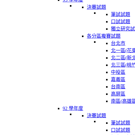
決賽試題
筆試試題
口試試題
獨立研究試
各分區複賽試題
台北市
北一區(花東
北二區(新北
北三區(桃竹
中投區
嘉義區
台南區
高屏區
南區(高雄區
92 學年度
決賽試題
筆試試題
口試試題