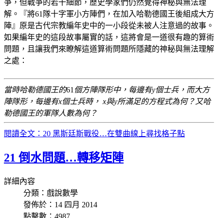
爭，但戰爭的若干細節，歷史學家們仍然覺得神秘與無法理
解。『將61隊十字軍小方陣們，在加入哈勒德國王後組成大方
陣』原是古代宗教編年史中的一小段從未被人注意過的故事。
如果編年史的這段故事屬實的話，這將會是一道很有趣的算術
問題，且讓我們來瞭解這道算術問題所隱藏的神秘與無法理解
之處：
當時哈勒德國王的
61
個方陣隊形中，每邊有y個士兵，而大方
陣隊形，每邊有x個士兵時， x與y所滿足的方程式為何？又哈
勒德國王的軍隊人數為何？
閱讀全文：20 黑斯廷斯戰役…在雙曲線上尋找格子點
21 倒水問題…轉移矩陣
詳細內容
分類：戲說數學
發佈於：14 四月 2014
點擊數：4987