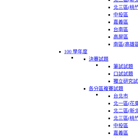
北三區(桃竹
中投區
嘉義區
台南區
高屏區
南區(高雄區
100 學年度
決賽試題
筆試試題
口試試題
獨立研究試
各分區複賽試題
台北市
北一區(花東
北二區(新北
北三區(桃竹
中投區
嘉義區