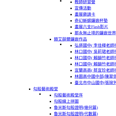
教師研習營
宣傳活動
畫展邀請卡
奇幻蜥蜴鑲嵌杯墊
畫展六支Flash影片
那永無止境的鑲嵌世界
類艾薛爾鑲嵌作品
弘道國中( 李佳樺老師指
林口國中( 吳莉珺老師指
林口國中( 賴韻竹老師指
林口國中( 賴韻竹老師指
宜蘭高商( 蔡宜珍老師指
林園高中國中部(陳翠
臺北市中山國中(張琬
勾股藝術殿堂
勾股藝術殿堂序
勾股線上拼圖
魯米斯勾股證明(幾何篇)
魯米斯勾股證明(代數篇)