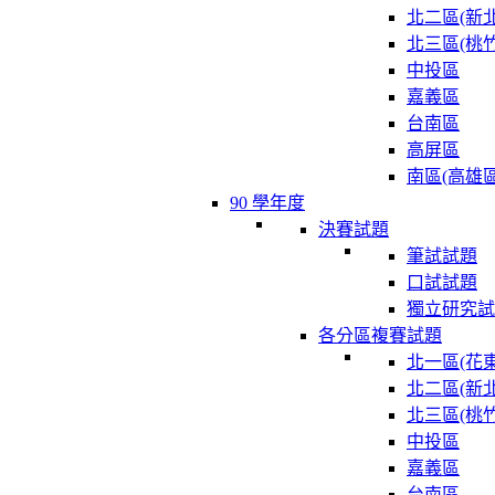
北二區(新北
北三區(桃竹
中投區
嘉義區
台南區
高屏區
南區(高雄區
90 學年度
決賽試題
筆試試題
口試試題
獨立研究試
各分區複賽試題
北一區(花東
北二區(新北
北三區(桃竹
中投區
嘉義區
台南區