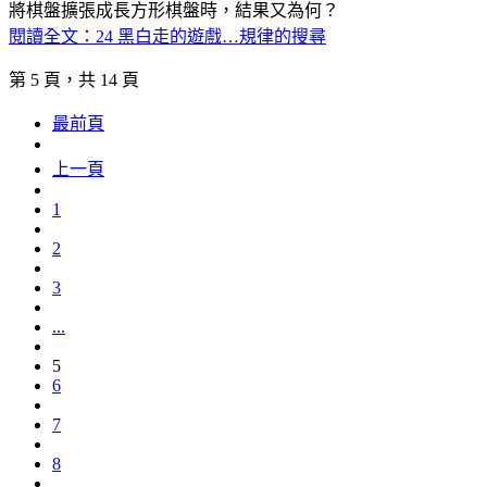
將棋盤擴張成長方形棋盤時，結果又為何？
閱讀全文：24 黑白走的遊戲…規律的搜尋
第 5 頁，共 14 頁
最前頁
上一頁
1
2
3
...
5
6
7
8