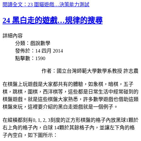
閱讀全文：23 圍貓遊戲…決策能力測試
24 黑白走的遊戲…規律的搜尋
詳細內容
分類：戲說數學
發佈於：14 四月 2014
點擊數：1590
作者：國立台灣師範大學數學系教授 許志農
在棋盤上玩遊戲是大家都共有的體驗，如象棋，暗棋，五子
棋，跳棋，圍棋，西洋棋等，這些都是日常生活中經常碰到的
棋盤遊戲。就是這些棋盤大家熟悉，許多數學遊戲也借助這類
棋盤來玩，這裡要介紹的黑白走遊戲就是一個例子。
在縱橫都刻有0, 1, 2, 3刻度的正方形棋盤的格子內放黑球1顆於
右上角的格子內，白球 14顆於其餘格子內，並讓左下角的格
子內空白，如下圖所示：