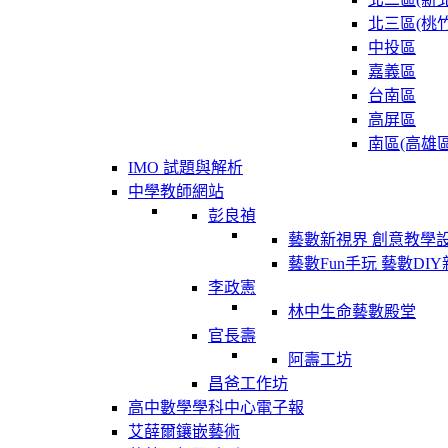
北三區(桃竹
中投區
嘉義區
台南區
高屏區
南區(高雄區
IMO 試題與解析
中學教師網站
彭良禎
藝數新視界 創意教學
藝數Fun手玩 藝數DI
李政憲
林中生命藝數殿堂
官長壽
阿壽工坊
昌爸工作坊
高中數學學科中心電子報
艾薛爾鑲嵌藝術