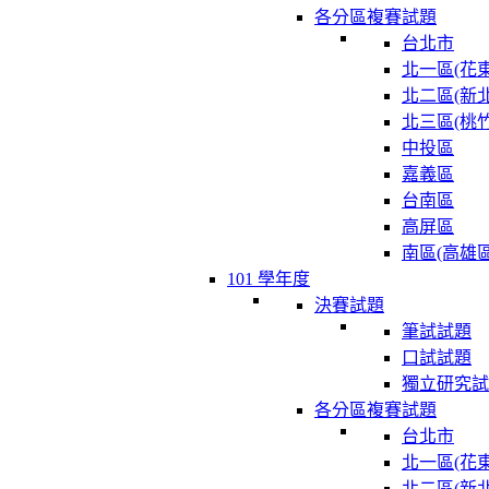
各分區複賽試題
台北市
北一區(花東
北二區(新北
北三區(桃竹
中投區
嘉義區
台南區
高屏區
南區(高雄區
101 學年度
決賽試題
筆試試題
口試試題
獨立研究試
各分區複賽試題
台北市
北一區(花東
北二區(新北