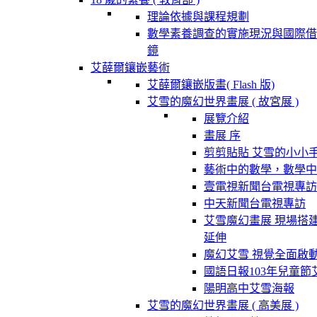
理論依據與課程規劃
數學素養調查的實施現況與國際借
鏡
艾薛爾鑲嵌藝術
艾薛爾鑲嵌版畫( Flash 版)
艾雪的魔幻世界畫展 ( 故宮展 )
展覽介紹
畫展 序
剪剪貼貼 艾雪的小小
藝術中的數學，數學中
壹電視新聞台電視專訪
中天新聞台電視專訪
艾雪魔幻畫展 現場搭
延伸
魔幻艾雪 視覺全面啟
國語日報103年兒童節
陽明高中艾雪海報
艾雪的魔幻世界畫展 ( 高美展 )