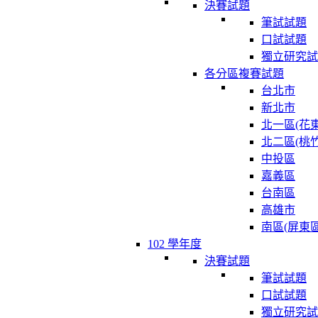
決賽試題
筆試試題
口試試題
獨立研究試
各分區複賽試題
台北市
新北市
北一區(花東
北二區(桃竹
中投區
嘉義區
台南區
高雄市
南區(屏東區
102 學年度
決賽試題
筆試試題
口試試題
獨立研究試