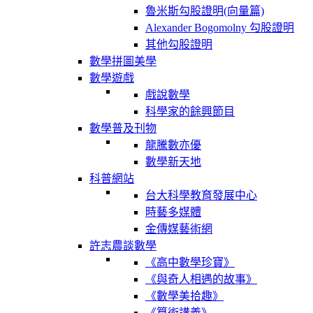
魯米斯勾股證明(向量篇)
Alexander Bogomolny 勾股證明
其他勾股證明
數學拼圖美學
數學遊戲
戲說數學
科學家的餘興節目
數學普及刊物
龍騰數亦優
數學新天地
科普網站
台大科學教育發展中心
時藝多媒體
金傳媒藝術網
許志農談數學
《高中數學珍寶》
《與奇人相遇的故事》
《數學美拾趣》
《算術講義》