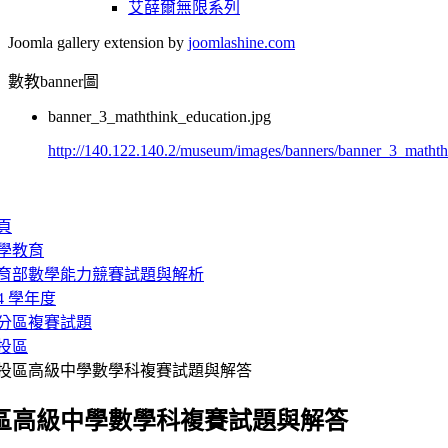
艾薛爾無限系列
Joomla gallery extension by
joomlashine.com
數教banner圖
banner_3_maththink_education.jpg
http://140.122.140.2/museum/images/banners/banner_3_mathth
頁
學教育
育部數學能力競賽試題與解析
04 學年度
分區複賽試題
投區
投區高級中學數學科複賽試題與解答
區高級中學數學科複賽試題與解答