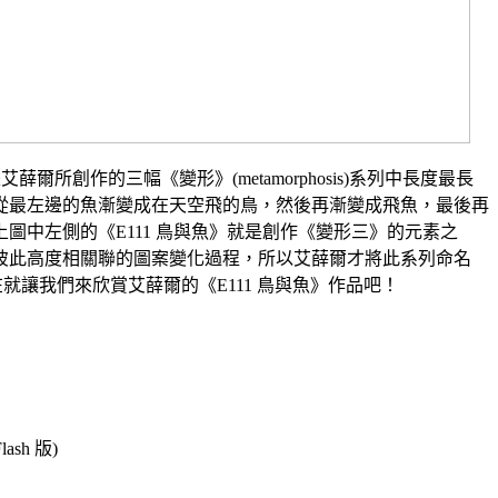
Ⅲ)是艾薛爾所創作的三幅《變形》(metamorphosis)系列中長度最長
從最左邊的魚漸變成在天空飛的鳥，然後再漸變成飛魚，最後再
圖中左側的《E111 鳥與魚》就是創作《變形三》的元素之
彼此高度相關聯的圖案變化過程，所以艾薛爾才將此系列命名
變形)。現在就讓我們來欣賞艾薛爾的《E111 鳥與魚》作品吧！
sh 版)