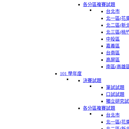
各分區複賽試題
台北市
北一區(花東
北二區(新北
北三區(桃竹
中投區
嘉義區
台南區
高屏區
南區(高雄區
101 學年度
決賽試題
筆試試題
口試試題
獨立研究試
各分區複賽試題
台北市
北一區(花東
北二區(新北