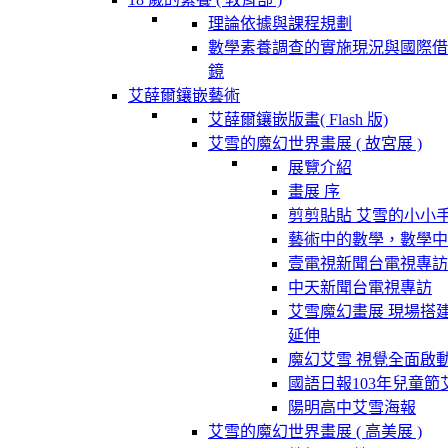
理論依據與課程規劃
數學素養調查的實施現況與國際借
鏡
艾薛爾鑲嵌藝術
艾薛爾鑲嵌版畫( Flash 版)
艾雪的魔幻世界畫展 ( 故宮展 )
展覽介紹
畫展 序
剪剪貼貼 艾雪的小小
藝術中的數學，數學中
壹電視新聞台電視專訪
中天新聞台電視專訪
艾雪魔幻畫展 現場搭
延伸
魔幻艾雪 視覺全面啟
國語日報103年兒童節
陽明高中艾雪海報
艾雪的魔幻世界畫展 ( 高美展 )