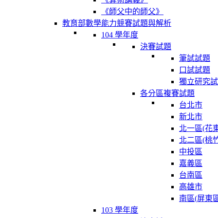
《師父中的師父》
教育部數學能力競賽試題與解析
104 學年度
決賽試題
筆試試題
口試試題
獨立研究試
各分區複賽試題
台北市
新北市
北一區(花東
北二區(桃竹
中投區
嘉義區
台南區
高雄市
南區(屏東區
103 學年度