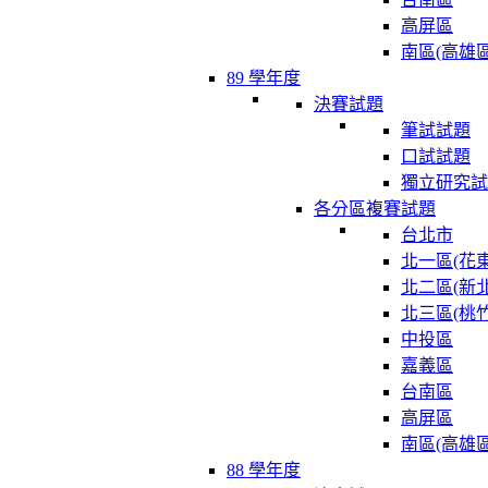
高屏區
南區(高雄區
89 學年度
決賽試題
筆試試題
口試試題
獨立研究試
各分區複賽試題
台北市
北一區(花東
北二區(新北
北三區(桃竹
中投區
嘉義區
台南區
高屏區
南區(高雄區
88 學年度