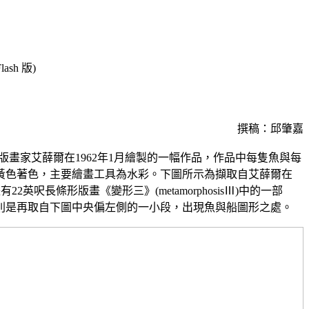
sh 版)
撰稿：邱肇嘉
蘭版畫家艾薛爾在1962年1月繪製的一幅作品，作品中每隻魚與每
黃色著色，主要繪畫工具為水彩。下圖所示為擷取自艾薛爾在
有22英呎長條形版畫《變形三》(metamorphosisⅢ)中的一部
則是再取自下圖中央偏左側的一小段，出現魚與船圖形之處。