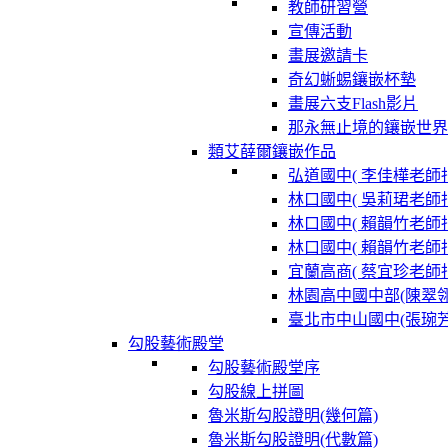
教師研習營
宣傳活動
畫展邀請卡
奇幻蜥蜴鑲嵌杯墊
畫展六支Flash影片
那永無止境的鑲嵌世界
類艾薛爾鑲嵌作品
弘道國中( 李佳樺老師指
林口國中( 吳莉珺老師指
林口國中( 賴韻竹老師指
林口國中( 賴韻竹老師指
宜蘭高商( 蔡宜珍老師指
林園高中國中部(陳翠
臺北市中山國中(張琬
勾股藝術殿堂
勾股藝術殿堂序
勾股線上拼圖
魯米斯勾股證明(幾何篇)
魯米斯勾股證明(代數篇)