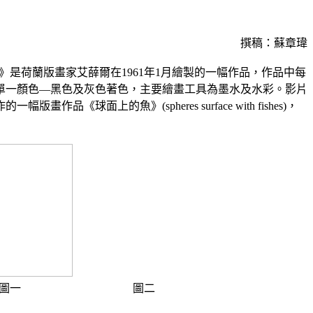
撰稿：蘇章瑋
伙》是荷蘭版畫家艾薛爾在1961年1月繪製的一幅作品，作品中每
單一顏色―黑色及灰色著色，主要繪畫工具為墨水及水彩。影片
畫作品《球面上的魚》(spheres surface with fishes)，
圖一
圖二