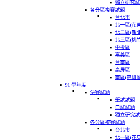
獨立研究試
各分區複賽試題
台北市
北一區(花東
北二區(新北
北三區(桃竹
中投區
嘉義區
台南區
高屏區
南區(高雄區
91 學年度
決賽試題
筆試試題
口試試題
獨立研究試
各分區複賽試題
台北市
北一區(花東