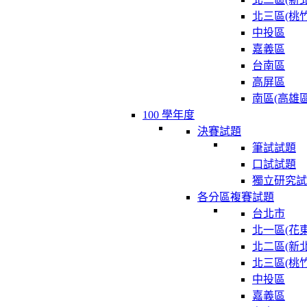
北三區(桃竹
中投區
嘉義區
台南區
高屏區
南區(高雄區
100 學年度
決賽試題
筆試試題
口試試題
獨立研究試
各分區複賽試題
台北市
北一區(花東
北二區(新北
北三區(桃竹
中投區
嘉義區