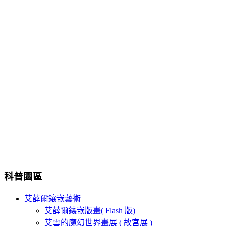
科普園區
艾薛爾鑲嵌藝術
艾薛爾鑲嵌版畫( Flash 版)
艾雪的魔幻世界畫展 ( 故宮展 )