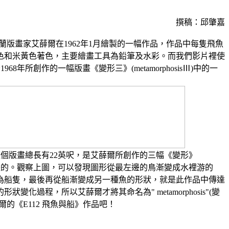
撰稿：邱肇嘉
荷蘭版畫家艾薛爾在1962年1月繪製的一幅作品，作品中每隻飛魚
色和米黃色著色，主要繪畫工具為鉛筆及水彩。而我們影片裡使
968年所創作的一幅版畫《變形三》(metamorphosisⅢ)中的一
sisⅢ)整個版畫總長有22英呎，是艾薛爾所創作的三幅《變形》
列中長度最長的。觀察上圖，可以發現圖形從最左邊的鳥漸變成水裡游的
為船隻，最後再從船漸變成另一種魚的形狀，就是此作品中傳達
變化過程，所以艾薛爾才將其命名為" metamorphosis"(變
的《E112 飛魚與船》作品吧！