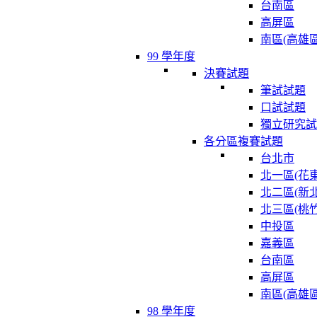
台南區
高屏區
南區(高雄區
99 學年度
決賽試題
筆試試題
口試試題
獨立研究試
各分區複賽試題
台北市
北一區(花東
北二區(新北
北三區(桃竹
中投區
嘉義區
台南區
高屏區
南區(高雄區
98 學年度