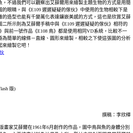
魚，不過我們可以觀察出艾薛爾用來繪製主題生物的方式是用簡
的眼睛，與《E109 遲遲疑疑的傢伙》中使用的生物相較下是
雜的造型也能有千變萬化表達鑲嵌美感的方式，這也是欣賞艾薛
二所示則為艾薛爾手稿中與《E109 遲遲疑疑的傢伙》相符的
伙》與前一號作品《E108 鳥》都是使用相同VD系統，比較不一
極為簡單的線條－直線、圓形來繪製，相較之下使這張圖的分析
起來繪製它吧！
傢伙
sh 版)
撰稿：李欣樺
蘭版畫家艾薛爾在1961年6月創作的作品，圖中鳥與魚的身體分別