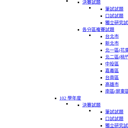
決賽試題
筆試試題
口試試題
獨立研究試
各分區複賽試題
台北市
新北市
北一區(花東
北二區(桃竹
中投區
嘉義區
台南區
高雄市
南區(屏東區
102 學年度
決賽試題
筆試試題
口試試題
獨立研究試