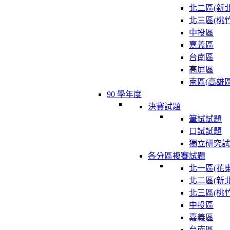
北二區(新北
北三區(桃竹
中投區
嘉義區
台南區
高屏區
南區(高雄區
90 學年度
決賽試題
筆試試題
口試試題
獨立研究試
各分區複賽試題
北一區(花東
北二區(新北
北三區(桃竹
中投區
嘉義區
台南區