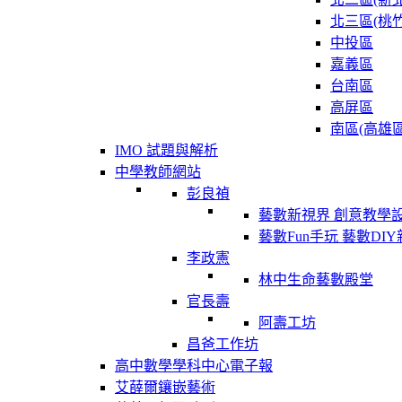
北三區(桃竹
中投區
嘉義區
台南區
高屏區
南區(高雄區
IMO 試題與解析
中學教師網站
彭良禎
藝數新視界 創意教學
藝數Fun手玩 藝數DI
李政憲
林中生命藝數殿堂
官長壽
阿壽工坊
昌爸工作坊
高中數學學科中心電子報
艾薛爾鑲嵌藝術