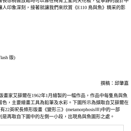
書長想稍做放鬆時可以靠在椅背上望向天花板，從寧靜的設計中
人印象深刻，接著就讓我們來欣賞《E110 鳥與魚》精采的影
sh 版)
撰稿：邱肇嘉
蘭版畫家艾薛爾在1962年1月繪製的一幅作品，作品中每隻鳥與魚
著色，主要繪畫工具為鉛筆及水彩。下圖所示為擷取自艾薛爾在
有22英呎長條形版畫《變形三》(metamorphosisⅢ)中的一部
則是再取自下圖中的左側一小段，出現鳥與魚圖形之處。