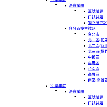
決賽試題
筆試試題
口試試題
獨立研究試
各分區複賽試題
台北市
北一區(花東
北二區(新北
北三區(桃竹
中投區
嘉義區
台南區
高屏區
南區(高雄區
92 學年度
決賽試題
筆試試題
口試試題