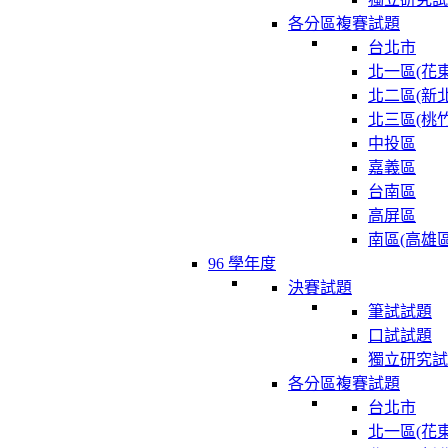
各分區複賽試題
台北市
北一區(花東
北二區(新北
北三區(桃竹
中投區
嘉義區
台南區
高屏區
南區(高雄區
96 學年度
決賽試題
筆試試題
口試試題
獨立研究試
各分區複賽試題
台北市
北一區(花東