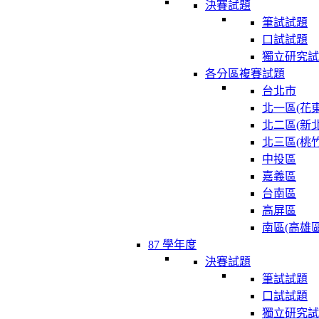
決賽試題
筆試試題
口試試題
獨立研究試
各分區複賽試題
台北市
北一區(花東
北二區(新北
北三區(桃竹
中投區
嘉義區
台南區
高屏區
南區(高雄區
87 學年度
決賽試題
筆試試題
口試試題
獨立研究試