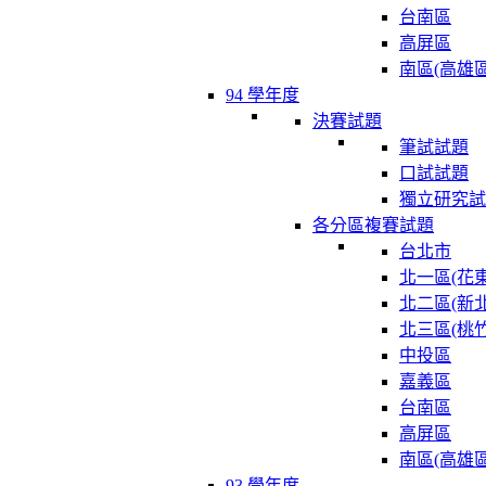
台南區
高屏區
南區(高雄區
94 學年度
決賽試題
筆試試題
口試試題
獨立研究試
各分區複賽試題
台北市
北一區(花東
北二區(新北
北三區(桃竹
中投區
嘉義區
台南區
高屏區
南區(高雄區
93 學年度