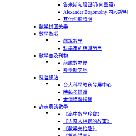
魯米斯勾股證明(向量篇)
Alexander Bogomolny 勾股證明
其他勾股證明
數學拼圖美學
數學遊戲
戲說數學
科學家的餘興節目
數學普及刊物
龍騰數亦優
數學新天地
科普網站
台大科學教育發展中心
時藝多媒體
金傳媒藝術網
許志農談數學
《高中數學珍寶》
《與奇人相遇的故事》
《數學美拾趣》
《算術講義》