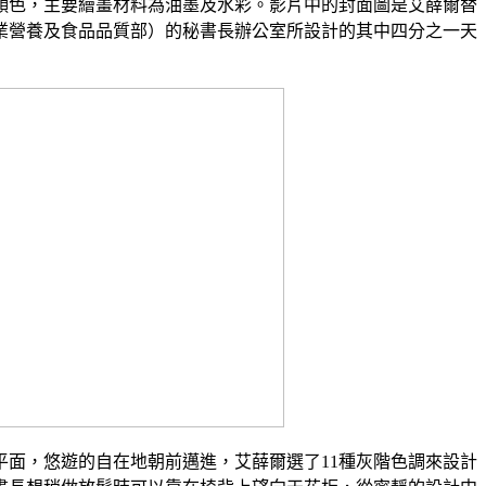
顏色，主要繪畫材料為油墨及水彩。影片中的封面圖是艾薛爾替
業營養及食品品質部）的秘書長辦公室所設計的其中四分之一天
平面，悠遊的自在地朝前邁進，艾薛爾選了11種灰階色調來設計