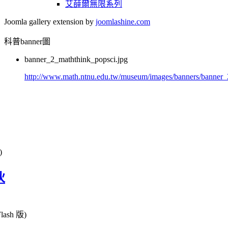
艾薛爾無限系列
Joomla gallery extension by
joomlashine.com
科普banner圖
banner_2_maththink_popsci.jpg
http://www.math.ntnu.edu.tw/museum/images/banners/banner_
)
伙
sh 版)