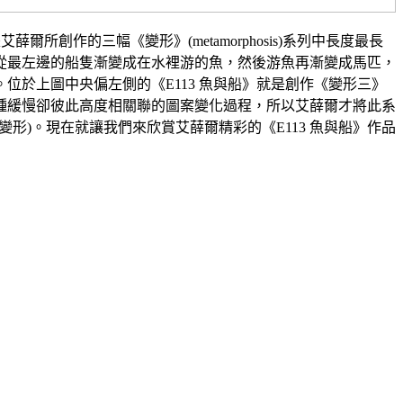
Ⅲ)是艾薛爾所創作的三幅《變形》(metamorphosis)系列中長度最長
從最左邊的船隻漸變成在水裡游的魚，然後游魚再漸變成馬匹，
位於上圖中央偏左側的《E113 魚與船》就是創作《變形三》
種緩慢卻彼此高度相關聯的圖案變化過程，所以艾薛爾才將此系
osis"(變形)。現在就讓我們來欣賞艾薛爾精彩的《E113 魚與船》作品