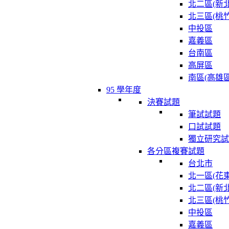
北二區(新北
北三區(桃竹
中投區
嘉義區
台南區
高屏區
南區(高雄區
95 學年度
決賽試題
筆試試題
口試試題
獨立研究試
各分區複賽試題
台北市
北一區(花東
北二區(新北
北三區(桃竹
中投區
嘉義區