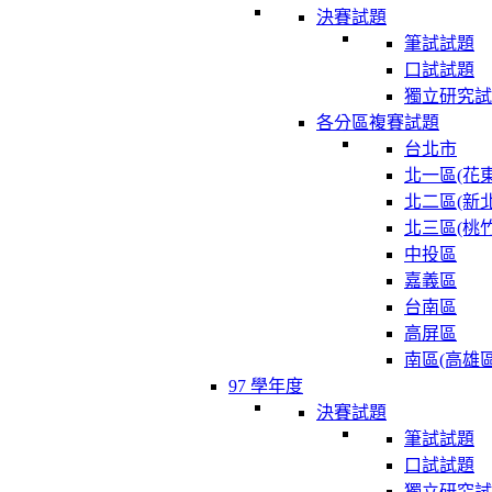
決賽試題
筆試試題
口試試題
獨立研究試
各分區複賽試題
台北市
北一區(花東
北二區(新北
北三區(桃竹
中投區
嘉義區
台南區
高屏區
南區(高雄區
97 學年度
決賽試題
筆試試題
口試試題
獨立研究試