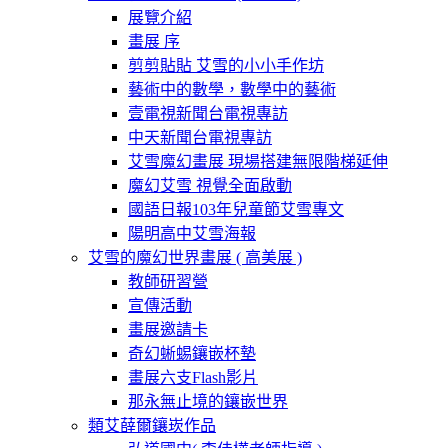
展覽介紹
畫展 序
剪剪貼貼 艾雪的小小手作坊
藝術中的數學，數學中的藝術
壹電視新聞台電視專訪
中天新聞台電視專訪
艾雪魔幻畫展 現場搭建無限階梯延伸
魔幻艾雪 視覺全面啟動
國語日報103年兒童節艾雪專文
陽明高中艾雪海報
艾雪的魔幻世界畫展 ( 高美展 )
教師研習營
宣傳活動
畫展邀請卡
奇幻蜥蜴鑲嵌杯墊
畫展六支Flash影片
那永無止境的鑲嵌世界
類艾薛爾鑲崁作品