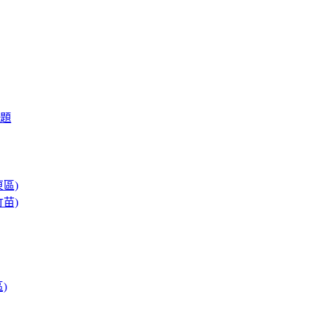
題
區)
苗)
)