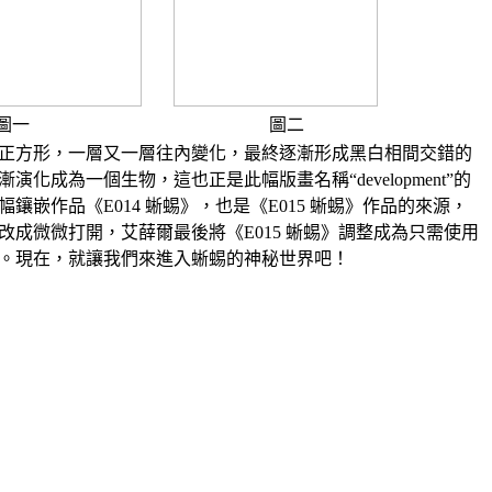
圖一
圖二
正方形，一層又一層往內變化，最終逐漸形成黑白相間交錯的
化成為一個生物，這也正是此幅版畫名稱“development”的
鑲嵌作品《E014 蜥蜴》，也是《E015 蜥蜴》作品的來源，
改成微微打開，艾薛爾最後將《E015 蜥蜴》調整成為只需使用
。現在，就讓我們來進入蜥蜴的神秘世界吧！