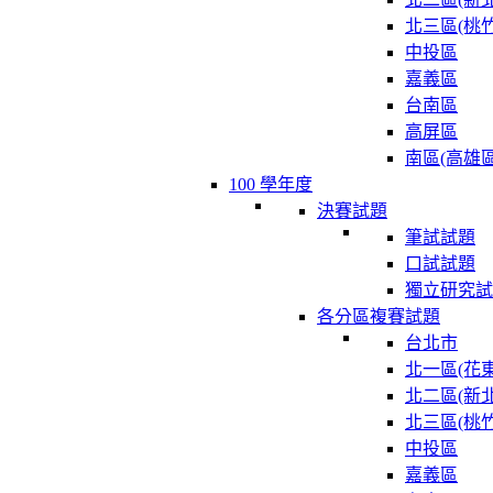
北三區(桃竹
中投區
嘉義區
台南區
高屏區
南區(高雄區
100 學年度
決賽試題
筆試試題
口試試題
獨立研究試
各分區複賽試題
台北市
北一區(花東
北二區(新北
北三區(桃竹
中投區
嘉義區