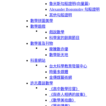
魯米斯勾股證明(向量篇)
Alexander Bogomolny 勾股證明
其他勾股證明
數學拼圖美學
數學遊戲
戲說數學
科學家的餘興節目
數學普及刊物
龍騰數亦優
數學新天地
科普網站
台大科學教育發展中心
時藝多媒體
金傳媒藝術網
許志農談數學
《高中數學珍寶》
《與奇人相遇的故事》
《數學美拾趣》
《算術講義》