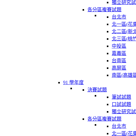
獨立研究試
各分區複賽試題
台北市
北一區(花東
北二區(新北
北三區(桃竹
中投區
嘉義區
台南區
高屏區
南區(高雄區
91 學年度
決賽試題
筆試試題
口試試題
獨立研究試
各分區複賽試題
台北市
北一區(花東