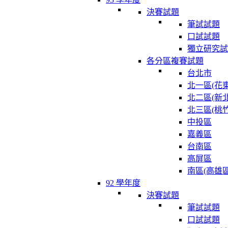
決賽試題
筆試試題
口試試題
獨立研究試
各分區複賽試題
台北市
北一區(花東
北二區(新北
北三區(桃竹
中投區
嘉義區
台南區
高屏區
南區(高雄區
92 學年度
決賽試題
筆試試題
口試試題