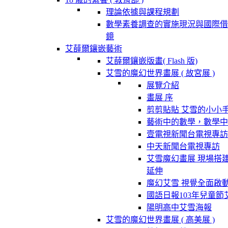
理論依據與課程規劃
數學素養調查的實施現況與國際借
鏡
艾薛爾鑲嵌藝術
艾薛爾鑲嵌版畫( Flash 版)
艾雪的魔幻世界畫展 ( 故宮展 )
展覽介紹
畫展 序
剪剪貼貼 艾雪的小小
藝術中的數學，數學中
壹電視新聞台電視專訪
中天新聞台電視專訪
艾雪魔幻畫展 現場搭
延伸
魔幻艾雪 視覺全面啟
國語日報103年兒童節
陽明高中艾雪海報
艾雪的魔幻世界畫展 ( 高美展 )