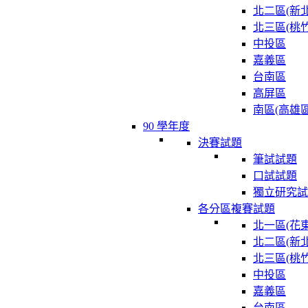
北二區(新北
北三區(桃竹
中投區
嘉義區
台南區
高屏區
南區(高雄區
90 學年度
決賽試題
筆試試題
口試試題
獨立研究試
各分區複賽試題
北一區(花東
北二區(新北
北三區(桃竹
中投區
嘉義區
台南區