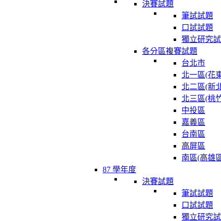
決賽試題
筆試試題
口試試題
獨立研究試
各分區複賽試題
台北市
北一區(花東
北二區(新北
北三區(桃竹
中投區
嘉義區
台南區
高屏區
南區(高雄區
87 學年度
決賽試題
筆試試題
口試試題
獨立研究試