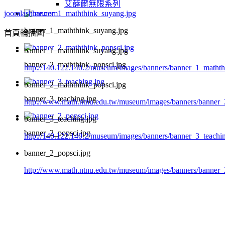
艾薛爾無限系列
joomlashine.com
banner_1_maththink_suyang.jpg
首頁輪播圖
banner_1_maththink_suyang.jpg
banner_2_maththink_popsci.jpg
http://140.122.140.2/museum/images/banners/banner_1_matht
banner_2_maththink_popsci.jpg
banner_3_teaching.jpg
http://www.math.ntnu.edu.tw/museum/images/banners/banner_
banner_3_teaching.jpg
banner_2_popsci.jpg
http://140.122.140.2/museum/images/banners/banner_3_teachi
banner_2_popsci.jpg
http://www.math.ntnu.edu.tw/museum/images/banners/banner_