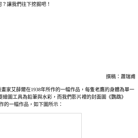
何？讓我們往下挖掘吧！
撰稿：蕭瑞甫
蘭版畫家艾薛爾在1938年所作的一幅作品，每隻老鷹的身體為單一
要繪圖工具為鉛筆與水彩，而我們影片裡的封面圖《鸚鵡》
9年所創作的一幅作品，如下圖所示：