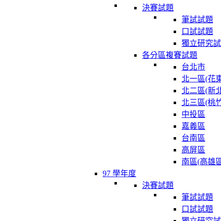
決賽試題
筆試試題
口試試題
獨立研究試
各分區複賽試題
台北市
北一區(花東
北二區(新北
北三區(桃竹
中投區
嘉義區
台南區
高屏區
南區(高雄區
97 學年度
決賽試題
筆試試題
口試試題
獨立研究試