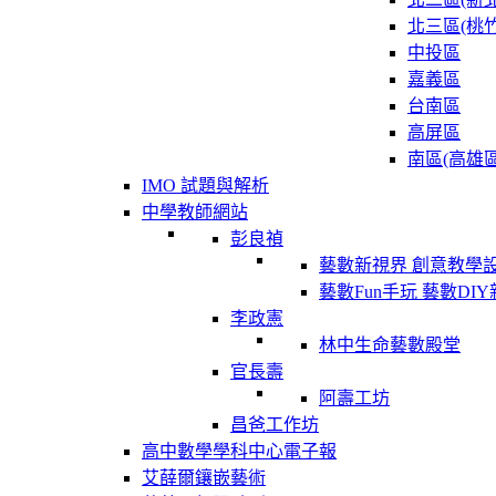
北三區(桃竹
中投區
嘉義區
台南區
高屏區
南區(高雄區
IMO 試題與解析
中學教師網站
彭良禎
藝數新視界 創意教學
藝數Fun手玩 藝數DI
李政憲
林中生命藝數殿堂
官長壽
阿壽工坊
昌爸工作坊
高中數學學科中心電子報
艾薛爾鑲嵌藝術