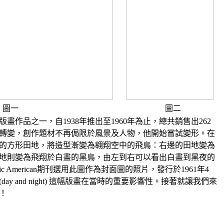
圖一
圖二
畫作品之一，自1938年推出至1960年為止，總共銷售出262
產生轉變，創作題材不再侷限於風景及人物，他開始嘗試變形。在
的方形田地，將造型漸變為翱翔空中的飛鳥：右邊的田地變為
地則變為飛翔於白晝的黑鳥，由左到右可以看出白晝到黑夜的
fic American期刊選用此圖作為封面圖的照片，發行於1961年4
y and night) 這幅版畫在當時的重要影響性。接著就讓我們來
！