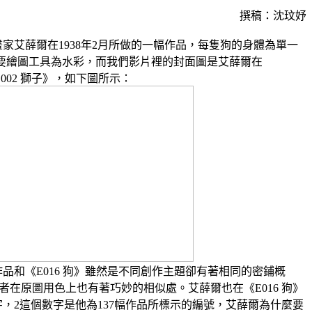
撰稿：沈玟妤
版畫家艾薛爾在1938年2月所做的一幅作品，每隻狗的身體為單一
要繪圖工具為水彩，而我們影片裡的封面圖是艾薛爾在
《E002 獅子》，如下圖所示：
嵌作品和《E016 狗》雖然是不同創作主題卻有著相同的密鋪概
者在原圖用色上也有著巧妙的相似處。艾薛爾也在《E016 狗》
2”這行字，2這個數字是他為137幅作品所標示的編號，艾薛爾為什麼要