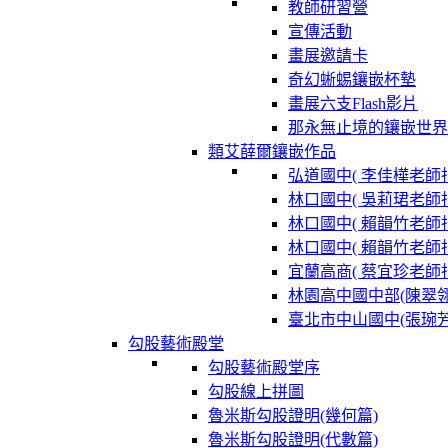
教師研習營
宣傳活動
畫展邀請卡
奇幻蜥蜴鑲嵌杯墊
畫展六支Flash影片
那永無止境的鑲嵌世界
類艾薛爾鑲嵌作品
弘道國中( 李佳樺老師指
林口國中( 吳莉珺老師指
林口國中( 賴韻竹老師指
林口國中( 賴韻竹老師指
宜蘭高商( 蔡宜珍老師指
林園高中國中部(陳翠
臺北市中山國中(張琬
勾股藝術殿堂
勾股藝術殿堂序
勾股線上拼圖
魯米斯勾股證明(幾何篇)
魯米斯勾股證明(代數篇)