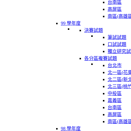
台南區
高屏區
南區(高雄區
99 學年度
決賽試題
筆試試題
口試試題
獨立研究試
各分區複賽試題
台北市
北一區(花東
北二區(新北
北三區(桃竹
中投區
嘉義區
台南區
高屏區
南區(高雄區
98 學年度