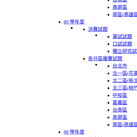
高屏區
南區(高雄區
89 學年度
決賽試題
筆試試題
口試試題
獨立研究試
各分區複賽試題
台北市
北一區(花東
北二區(新北
北三區(桃竹
中投區
嘉義區
台南區
高屏區
南區(高雄區
88 學年度