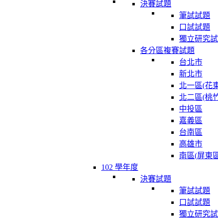
決賽試題
筆試試題
口試試題
獨立研究試
各分區複賽試題
台北市
新北市
北一區(花東
北二區(桃竹
中投區
嘉義區
台南區
高雄市
南區(屏東區
102 學年度
決賽試題
筆試試題
口試試題
獨立研究試