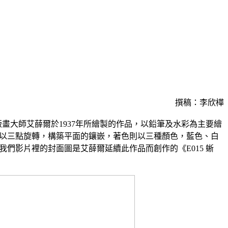
撰稿：李欣樺
蘭版畫大師艾薛爾於1937年所繪製的作品，以鉛筆及水彩為主要繪
以三點旋轉，構築平面的鑲嵌，著色則以三種顏色，藍色、白
們影片裡的封面圖是艾薛爾延續此作品而創作的《E015 蜥