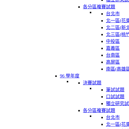
各分區複賽試題
台北市
北一區(花東
北二區(新北
北三區(桃竹
中投區
嘉義區
台南區
高屏區
南區(高雄區
96 學年度
決賽試題
筆試試題
口試試題
獨立研究試
各分區複賽試題
台北市
北一區(花東