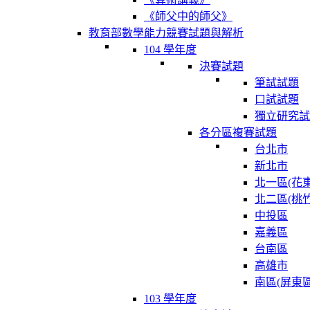
《師父中的師父》
教育部數學能力競賽試題與解析
104 學年度
決賽試題
筆試試題
口試試題
獨立研究試
各分區複賽試題
台北市
新北市
北一區(花東
北二區(桃竹
中投區
嘉義區
台南區
高雄市
南區(屏東區
103 學年度