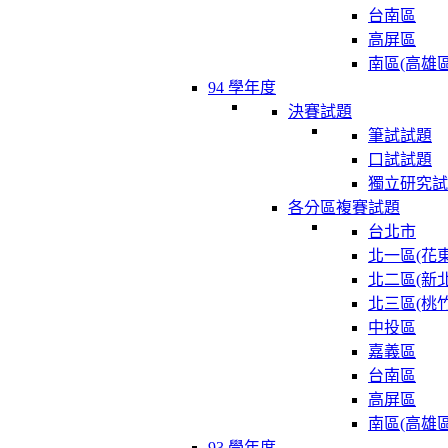
台南區
高屏區
南區(高雄區
94 學年度
決賽試題
筆試試題
口試試題
獨立研究試
各分區複賽試題
台北市
北一區(花東
北二區(新北
北三區(桃竹
中投區
嘉義區
台南區
高屏區
南區(高雄區
93 學年度