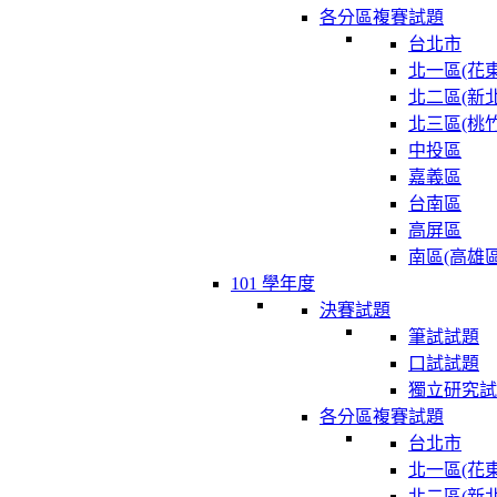
各分區複賽試題
台北市
北一區(花東
北二區(新北
北三區(桃竹
中投區
嘉義區
台南區
高屏區
南區(高雄區
101 學年度
決賽試題
筆試試題
口試試題
獨立研究試
各分區複賽試題
台北市
北一區(花東
北二區(新北