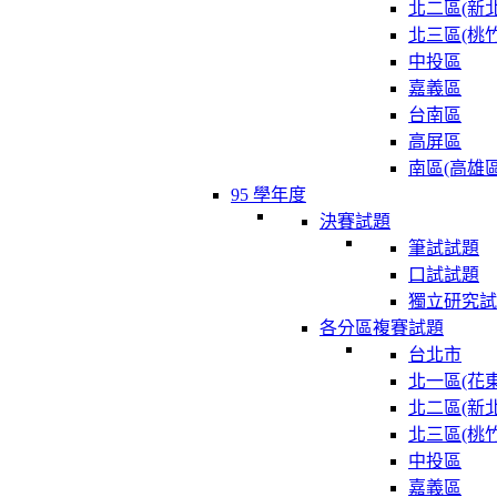
北二區(新北
北三區(桃竹
中投區
嘉義區
台南區
高屏區
南區(高雄區
95 學年度
決賽試題
筆試試題
口試試題
獨立研究試
各分區複賽試題
台北市
北一區(花東
北二區(新北
北三區(桃竹
中投區
嘉義區