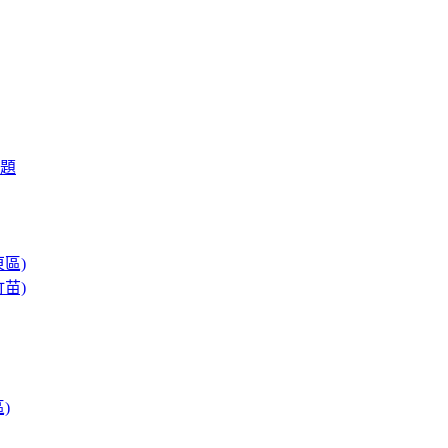
題
區)
苗)
)