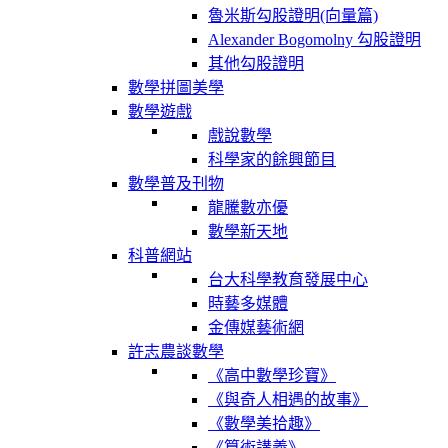
魯米斯勾股證明(向量篇)
Alexander Bogomolny 勾股證明
其他勾股證明
數學拼圖美學
數學遊戲
戲說數學
科學家的餘興節目
數學普及刊物
龍騰數亦優
數學新天地
科普網站
台大科學教育發展中心
時藝多媒體
金傳媒藝術網
許志農談數學
《高中數學珍寶》
《與奇人相遇的故事》
《數學美拾趣》
《算術講義》