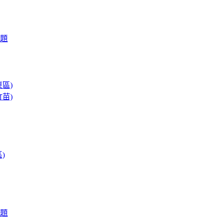
題
區)
苗)
)
題