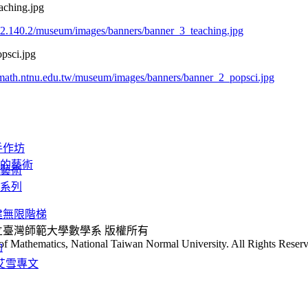
aching.jpg
122.140.2/museum/images/banners/banner_3_teaching.jpg
psci.jpg
math.ntnu.edu.tw/museum/images/banners/banner_2_popsci.jpg
手作坊
的藝術
藝術
系列
建無限階梯
 國立臺灣師範大學數學系 版權所有
of Mathematics, National Taiwan Normal University. All Rights Reserv
動
艾雪專文