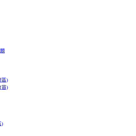
題
區)
苗)
)