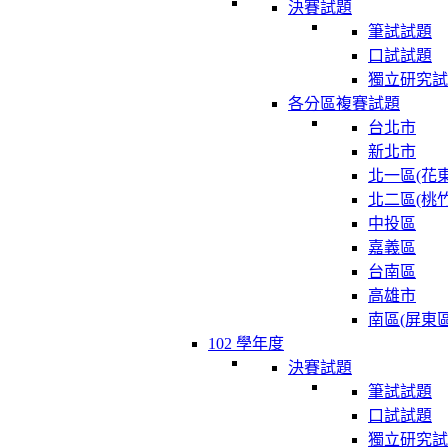
決賽試題
筆試試題
口試試題
獨立研究試
各分區複賽試題
台北市
新北市
北一區(花東
北二區(桃竹
中投區
嘉義區
台南區
高雄市
南區(屏東區
102 學年度
決賽試題
筆試試題
口試試題
獨立研究試