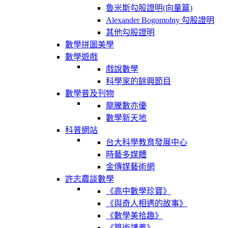
魯米斯勾股證明(向量篇)
Alexander Bogomolny 勾股證明
其他勾股證明
數學拼圖美學
數學遊戲
戲說數學
科學家的餘興節目
數學普及刊物
龍騰數亦優
數學新天地
科普網站
台大科學教育發展中心
時藝多媒體
金傳媒藝術網
許志農談數學
《高中數學珍寶》
《與奇人相遇的故事》
《數學美拾趣》
《算術講義》