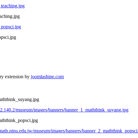
aching.jpg
psci.jpg
ry extension by
joomlashine.com
ththink_suyang.jpg
122.140.2/museum/images/banners/banner_1_maththink_suyang.jpg
ththink_popsci.jpg
math.ntnu.edu.tw/museum/images/banners/banner_2_maththink_popsci