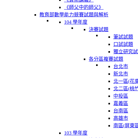
《師父中的師父》
教育部數學能力競賽試題與解析
104 學年度
決賽試題
筆試試題
口試試題
獨立研究試
各分區複賽試題
台北市
新北市
北一區(花東
北二區(桃竹
中投區
嘉義區
台南區
高雄市
南區(屏東區
103 學年度