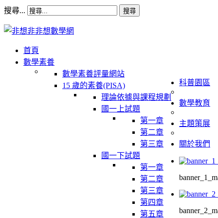
搜尋...
搜尋
首頁
數學素養
數學素養評量網站
科普園區
15 歲的素養(PISA)
理論依據與課程規劃
數學教育
國一上試題
第一章
主題策展
第二章
第三章
關於我們
國一下試題
第一章
banner_1_ma
第二章
第三章
第四章
banner_2_ma
第五章